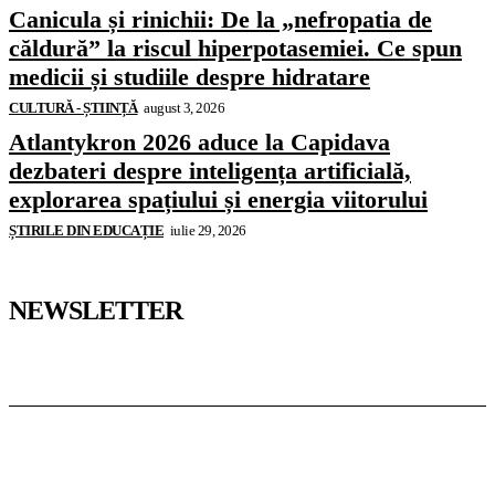
Canicula și rinichii: De la „nefropatia de
căldură” la riscul hiperpotasemiei. Ce spun
medicii și studiile despre hidratare
CULTURĂ - ȘTIINȚĂ
august 3, 2026
Atlantykron 2026 aduce la Capidava
dezbateri despre inteligența artificială,
explorarea spațiului și energia viitorului
ȘTIRILE DIN EDUCAȚIE
iulie 29, 2026
NEWSLETTER
Pedagoteca.ro
Știrile din Educație
Preșcolar
Școală
Universitar
Studii în Străinătate
InformaTeca.ro
Știri
Politică
Economie
Educație
Sport
Agricultură
Casă și Grădină