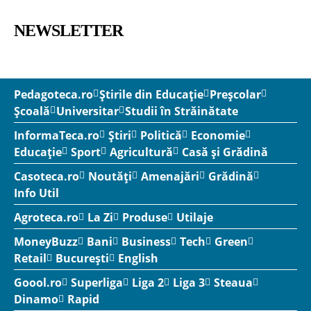
NEWSLETTER
Pedagoteca.ro
Știrile din Educație
Preșcolar
Școală
Universitar
Studii în Străinătate
InformaTeca.ro
Știri
Politică
Economie
Educație
Sport
Agricultură
Casă și Grădină
Casoteca.ro
Noutăți
Amenajări
Grădină
Info Util
Agroteca.ro
La Zi
Produse
Utilaje
MoneyBuzz
Bani
Business
Tech
Green
Retail
București
English
Goool.ro
Superliga
Liga 2
Liga 3
Steaua
Dinamo
Rapid