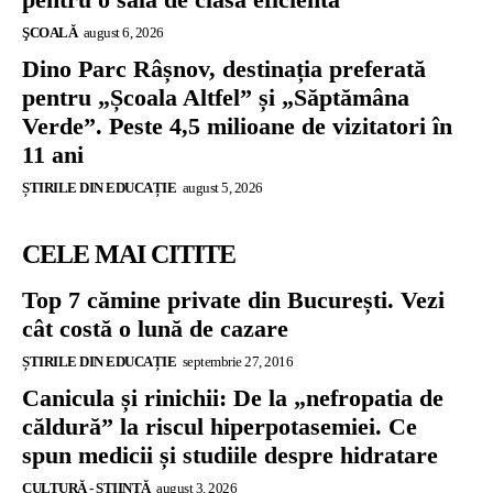
ŞCOALĂ
august 6, 2026
Dino Parc Râșnov, destinația preferată
pentru „Școala Altfel” și „Săptămâna
Verde”. Peste 4,5 milioane de vizitatori în
11 ani
ȘTIRILE DIN EDUCAȚIE
august 5, 2026
CELE MAI CITITE
Top 7 cămine private din București. Vezi
cât costă o lună de cazare
ȘTIRILE DIN EDUCAȚIE
septembrie 27, 2016
Canicula și rinichii: De la „nefropatia de
căldură” la riscul hiperpotasemiei. Ce
spun medicii și studiile despre hidratare
CULTURĂ - ȘTIINȚĂ
august 3, 2026