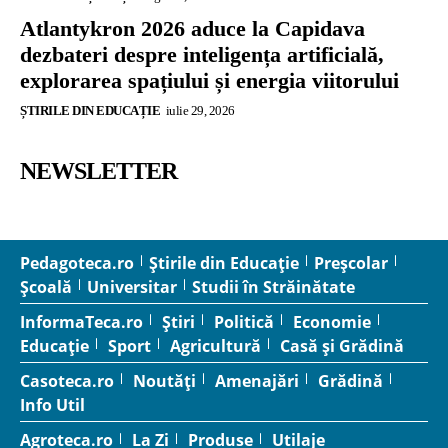
Atlantykron 2026 aduce la Capidava
dezbateri despre inteligența artificială,
explorarea spațiului și energia viitorului
ȘTIRILE DIN EDUCAȚIE
iulie 29, 2026
NEWSLETTER
Pedagoteca.ro
Știrile din Educație
Preșcolar
Școală
Universitar
Studii în Străinătate
InformaTeca.ro
Știri
Politică
Economie
Educație
Sport
Agricultură
Casă și Grădină
Casoteca.ro
Noutăți
Amenajări
Grădină
Info Util
Agroteca.ro
La Zi
Produse
Utilaje