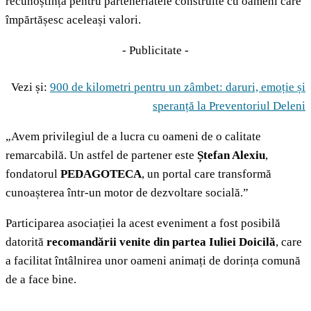
recunoștința pentru parteneriatele construite cu oameni care
împărtășesc aceleași valori.
- Publicitate -
Vezi și:
900 de kilometri pentru un zâmbet: daruri, emoție și
speranță la Preventoriul Deleni
„Avem privilegiul de a lucra cu oameni de o calitate
remarcabilă. Un astfel de partener este
Ștefan Alexiu
,
fondatorul
PEDAGOTECA
, un portal care transformă
cunoașterea într-un motor de dezvoltare socială.”
Participarea asociației la acest eveniment a fost posibilă
datorită
recomandării venite din partea Iuliei Doicilă
, care
a facilitat întâlnirea unor oameni animați de dorința comună
de a face bine.