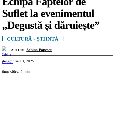
Echipa Faptelor de
Suflet la evenimentul
„Degustă și dăruiește”
CULTURĂ - ȘTIINȚĂ
Sabina Popescu
AUTOR:
decembrie 19, 2025
timp citire:
2
min