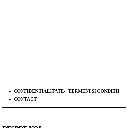
medicii și studiile despre hidratare
Top 5 Cămine Studențești din București:
unde să te cazezi în noul an universitar
Dozele de aluminiu câștigă tot mai mult
teren în Sistemul Garanție-Returnare din
România
CONFIDENȚIALITATE
TERMENI ȘI CONDIȚII
CONTACT