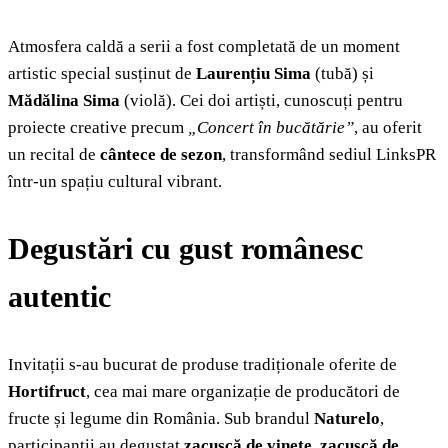
Atmosfera caldă a serii a fost completată de un moment
artistic special susținut de
Laurențiu Sima
(tubă) și
Mădălina Sima
(violă). Cei doi artiști, cunoscuți pentru
proiecte creative precum
„Concert în bucătărie”
, au oferit
un recital de
cântece de sezon
, transformând sediul LinksPR
într-un spațiu cultural vibrant.
Degustări cu gust românesc
autentic
Invitații s-au bucurat de produse tradiționale oferite de
Hortifruct
, cea mai mare organizație de producători de
fructe și legume din România. Sub brandul
Naturelo
,
participanții au degustat
zacuscă de vinete, zacuscă de