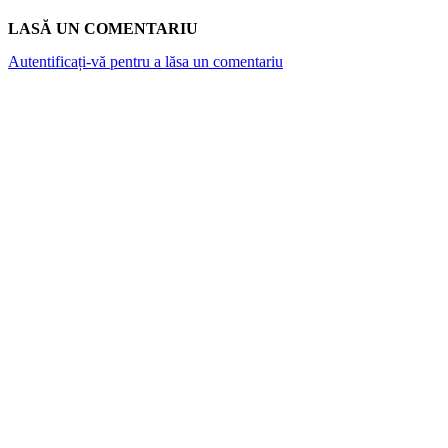
LASĂ UN COMENTARIU
Autentificați-vă pentru a lăsa un comentariu
ARTICOLE POPULARE
Top 7 cămine private din București. Vezi cât
costă o lună de cazare
Atlantykron 2026 aduce la Capidava
dezbateri despre inteligența artificială,
explorarea spațiului și energia viitorului
Canicula și rinichii: De la „nefropatia de
căldură” la riscul hiperpotasemiei. Ce spun