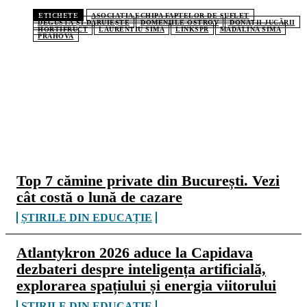
ETICHETE
ASOCIAȚIA ECHIPA FAPTELOR DE SUFLET
DEGUSTĂ ȘI DĂRUIEȘTE
DOMENIILE OSTROV
DONAȚII JUCĂRII
HORTIFRUCT
LAURENTIU SIMA
LINKSPR
MĂDĂLINA SIMA
PRAHOVA
CELE MAI CITITE
Top 7 cămine private din București. Vezi
cât costă o lună de cazare
ȘTIRILE DIN EDUCAȚIE
Atlantykron 2026 aduce la Capidava
dezbateri despre inteligența artificială,
explorarea spațiului și energia viitorului
ȘTIRILE DIN EDUCAȚIE