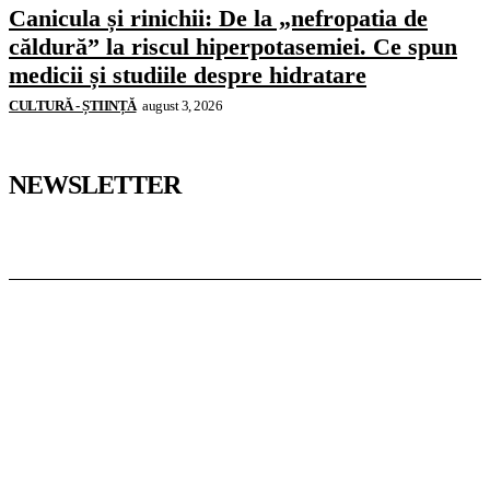
Canicula și rinichii: De la „nefropatia de
căldură” la riscul hiperpotasemiei. Ce spun
medicii și studiile despre hidratare
CULTURĂ - ȘTIINȚĂ
august 3, 2026
NEWSLETTER
Pedagoteca.ro
Știrile din Educație
Preșcolar
Școală
Universitar
Studii în Străinătate
InformaTeca.ro
Știri
Politică
Economie
Educație
Sport
Agricultură
Casă și Grădină
Casoteca.ro
Noutăți
Amenajări
Grădină
Info Util
Agroteca.ro
La Zi
Produse
Utilaje
MoneyBuzz
Bani
Business
Tech
Green
Retail
București
English