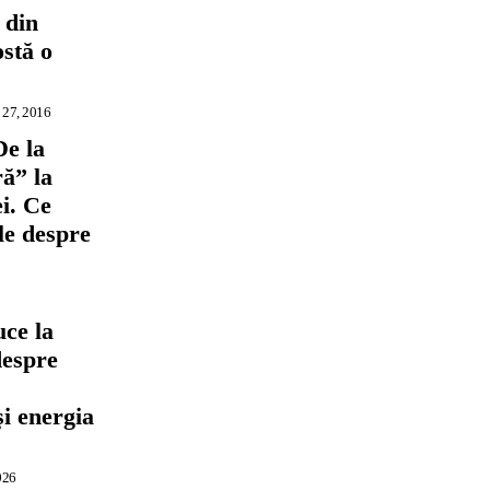
 din
ostă o
 27, 2016
De la
ră” la
i. Ce
ile despre
ce la
despre
,
și energia
026