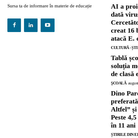
AI a proi
Sursa ta de informare în materie de educație
dată viru
Cercetăto
creat 16 
atacă E. 
CULTURĂ - ȘT
Tablă șc
soluția m
de clasă 
ŞCOALĂ
august
Dino Parc
preferat
Altfel” 
Peste 4,5
în 11 ani
ȘTIRILE DIN 