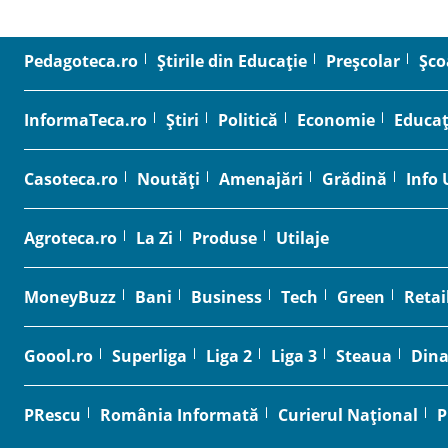
Pedagoteca.ro
Știrile din Educație
Preșcolar
Șco
InformaTeca.ro
Știri
Politică
Economie
Educaț
Casoteca.ro
Noutăți
Amenajări
Grădină
Info 
Agroteca.ro
La Zi
Produse
Utilaje
MoneyBuzz
Bani
Business
Tech
Green
Retai
Goool.ro
Superliga
Liga 2
Liga 3
Steaua
Din
PRescu
România Informată
Curierul Național
P