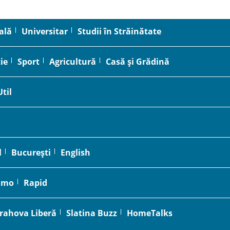
ală
Universitar
Studii în Străinătate
ie
Sport
Agricultură
Casă și Grădină
Util
l
București
English
amo
Rapid
rahova Liberă
Slatina Buzz
HomeTalks