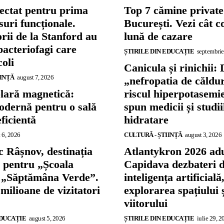
ectat pentru prima
Top 7 cămine private
suri funcționale.
București. Vezi cât c
rii de la Stanford au
lună de cazare
bacteriofagi care
ȘTIRILE DIN EDUCAȚIE
septembrie
coli
Canicula și rinichii: 
IINȚĂ
august 7, 2026
„nefropatia de căldu
olară magnetică:
riscul hiperpotasemie
odernă pentru o sală
spun medicii și studi
eficientă
hidratare
 6, 2026
CULTURĂ - ȘTIINȚĂ
august 3, 2026
 Râșnov, destinația
Atlantykron 2026 adu
ă pentru „Școala
Capidava dezbateri 
și „Săptămâna Verde”.
inteligența artificială
 milioane de vizitatori
explorarea spațiului 
viitorului
EDUCAȚIE
august 5, 2026
ȘTIRILE DIN EDUCAȚIE
iulie 29, 2