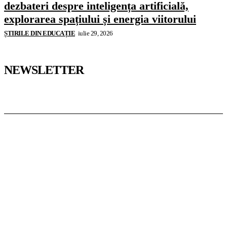
dezbateri despre inteligența artificială,
explorarea spațiului și energia viitorului
ȘTIRILE DIN EDUCAȚIE
iulie 29, 2026
NEWSLETTER
Pedagoteca.ro
Știrile din Educație
Preșcolar
Școală
Universitar
Studii în Străinătate
InformaTeca.ro
Știri
Politică
Economie
Educație
Sport
Agricultură
Casă și Grădină
Casoteca.ro
Noutăți
Amenajări
Grădină
Info Util
Agroteca.ro
La Zi
Produse
Utilaje
MoneyBuzz
Bani
Business
Tech
Green
Retail
București
English
Goool.ro
Superliga
Liga 2
Liga 3
Steaua
Dinamo