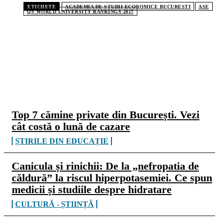
ETICHETE
ACADEMIA DE STUDII ECONOMICE BUCURESTI
ASE
QS WORLD UNIVERSITY RANKINGS 2017
CELE MAI CITITE
Top 7 cămine private din București. Vezi
cât costă o lună de cazare
ȘTIRILE DIN EDUCAȚIE
Canicula și rinichii: De la „nefropatia de
căldură” la riscul hiperpotasemiei. Ce spun
medicii și studiile despre hidratare
CULTURĂ - ȘTIINȚĂ