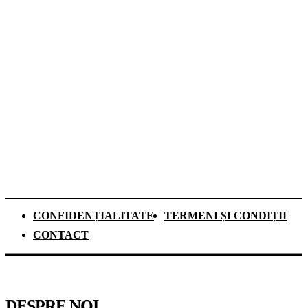
Dozele de aluminiu câștigă tot mai mult
teren în Sistemul Garanție-Returnare din
România
Ce se schimbă pentru elevii de clasa a IX-a
din anul școlar 2026–2027. Mai mult timp
pentru recapitulare și o nouă materie
obligatorie
CONFIDENȚIALITATE
TERMENI ȘI CONDIȚII
CONTACT
DESPRE NOI