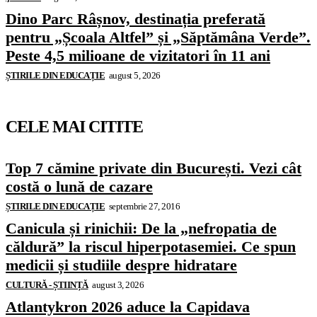
Dino Parc Râșnov, destinația preferată
pentru „Școala Altfel” și „Săptămâna Verde”.
Peste 4,5 milioane de vizitatori în 11 ani
ȘTIRILE DIN EDUCAȚIE
august 5, 2026
CELE MAI CITITE
Top 7 cămine private din București. Vezi cât
costă o lună de cazare
ȘTIRILE DIN EDUCAȚIE
septembrie 27, 2016
Canicula și rinichii: De la „nefropatia de
căldură” la riscul hiperpotasemiei. Ce spun
medicii și studiile despre hidratare
CULTURĂ - ȘTIINȚĂ
august 3, 2026
Atlantykron 2026 aduce la Capidava