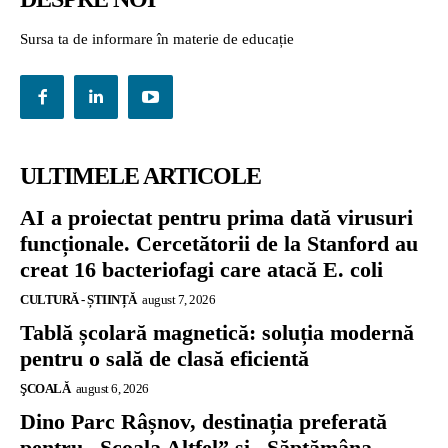
Sursa ta de informare în materie de educație
ULTIMELE ARTICOLE
AI a proiectat pentru prima dată virusuri
funcționale. Cercetătorii de la Stanford au
creat 16 bacteriofagi care atacă E. coli
CULTURĂ - ȘTIINȚĂ
august 7, 2026
Tablă școlară magnetică: soluția modernă
pentru o sală de clasă eficientă
ŞCOALĂ
august 6, 2026
Dino Parc Râșnov, destinația preferată
pentru „Școala Altfel” și „Săptămâna