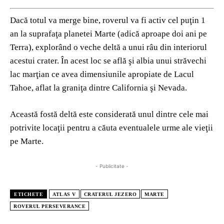
Dacă totul va merge bine, roverul va fi activ cel puţin 1
an la suprafaţa planetei Marte (adică aproape doi ani pe
Terra), explorând o veche deltă a unui râu din interiorul
acestui crater. În acest loc se află şi albia unui străvechi
lac marţian ce avea dimensiunile apropiate de Lacul
Tahoe, aflat la graniţa dintre California şi Nevada.
Această fostă deltă este considerată unul dintre cele mai
potrivite locaţii pentru a căuta eventualele urme ale vieţii
pe Marte.
- Publicitate -
ETICHETE
ATLAS V
CRATERUL JEZERO
MARTE
ROVERUL PERSEVERANCE