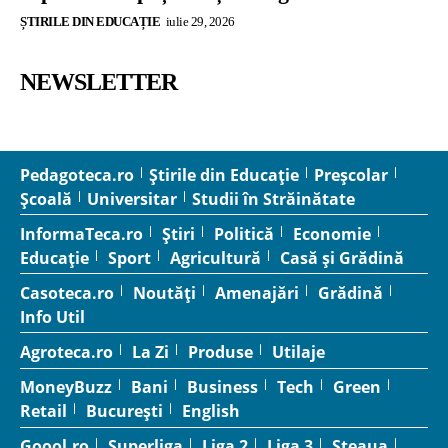
ȘTIRILE DIN EDUCAȚIE
iulie 29, 2026
NEWSLETTER
Pedagoteca.ro
Știrile din Educație
Preșcolar
Școală
Universitar
Studii în Străinătate
InformaTeca.ro
Știri
Politică
Economie
Educație
Sport
Agricultură
Casă și Grădină
Casoteca.ro
Noutăți
Amenajări
Grădină
Info Util
Agroteca.ro
La Zi
Produse
Utilaje
MoneyBuzz
Bani
Business
Tech
Green
Retail
București
English
Goool.ro
Superliga
Liga 2
Liga 3
Steaua