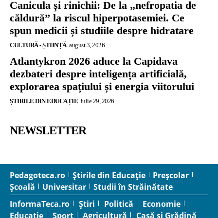
Canicula și rinichii: De la „nefropatia de
căldură” la riscul hiperpotasemiei. Ce
spun medicii și studiile despre hidratare
CULTURĂ - ȘTIINȚĂ
august 3, 2026
Atlantykron 2026 aduce la Capidava
dezbateri despre inteligența artificială,
explorarea spațiului și energia viitorului
ȘTIRILE DIN EDUCAȚIE
iulie 29, 2026
NEWSLETTER
Pedagoteca.ro
Știrile din Educație
Preșcolar
Școală
Universitar
Studii în Străinătate
InformaTeca.ro
Știri
Politică
Economie
Educație
Sport
Agricultură
Casă și Grădină