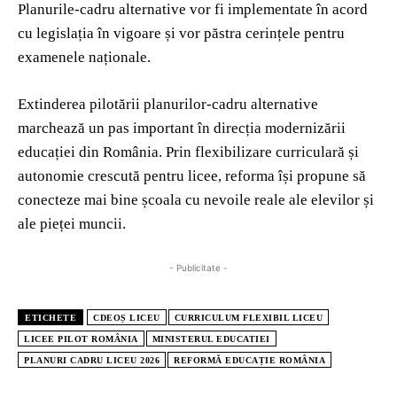
Planurile-cadru alternative vor fi implementate în acord
cu legislația în vigoare și vor păstra cerințele pentru
examenele naționale.
Extinderea pilotării planurilor-cadru alternative
marchează un pas important în direcția modernizării
educației din România. Prin flexibilizare curriculară și
autonomie crescută pentru licee, reforma își propune să
conecteze mai bine școala cu nevoile reale ale elevilor și
ale pieței muncii.
- Publicitate -
ETICHETE
CDEOȘ LICEU
CURRICULUM FLEXIBIL LICEU
LICEE PILOT ROMÂNIA
MINISTERUL EDUCATIEI
PLANURI CADRU LICEU 2026
REFORMĂ EDUCAȚIE ROMÂNIA