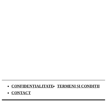
Top 7 cămine private din București. Vezi cât
costă o lună de cazare
Top 5 Cămine Studențești din București:
unde să te cazezi în noul an universitar
Ascensiunea pe Matterhorn devine
instrument de conștientizare în lupta
împotriva traficului de persoane
CONFIDENȚIALITATE
TERMENI ȘI CONDIȚII
CONTACT