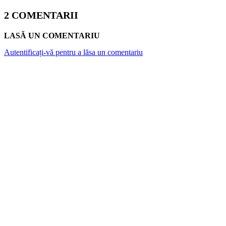
2 COMENTARII
LASĂ UN COMENTARIU
Autentificați-vă pentru a lăsa un comentariu
ARTICOLE POPULARE
Atlantykron 2026 aduce la Capidava
dezbateri despre inteligența artificială,
explorarea spațiului și energia viitorului
Canicula și rinichii: De la „nefropatia de
căldură” la riscul hiperpotasemiei. Ce spun
medicii și studiile despre hidratare