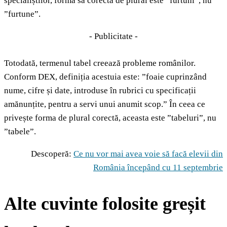
specialiștilor, forma sa corectă de plural este ”furtuni”, nu
”furtune”.
- Publicitate -
Totodată, termenul tabel creează probleme românilor.
Conform DEX, definiția acestuia este: ”foaie cuprinzând
nume, cifre și date, introduse în rubrici cu specificații
amănunțite, pentru a servi unui anumit scop.” În ceea ce
privește forma de plural corectă, aceasta este ”tabeluri”, nu
”tabele”.
Descoperă:
Ce nu vor mai avea voie să facă elevii din
România începând cu 11 septembrie
Alte cuvinte folosite greșit