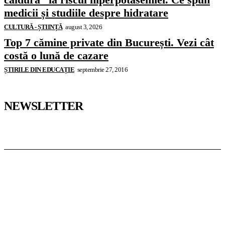
medicii și studiile despre hidratare
CULTURĂ - ȘTIINȚĂ
august 3, 2026
Top 7 cămine private din București. Vezi cât
costă o lună de cazare
ȘTIRILE DIN EDUCAȚIE
septembrie 27, 2016
NEWSLETTER
Pedagoteca.ro
Știrile din Educație
Preșcolar
Școală
Universitar
Studii în Străinătate
InformaTeca.ro
Știri
Politică
Economie
Educație
Sport
Agricultură
Casă și Grădină
Casoteca.ro
Noutăți
Amenajări
Grădină
Info Util
Agroteca.ro
La Zi
Produse
Utilaje