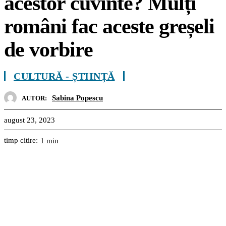
acestor cuvinte? Mulți
români fac aceste greșeli
de vorbire
CULTURĂ - ȘTIINȚĂ
Sabina Popescu
AUTOR:
august 23, 2023
timp citire:
1
min