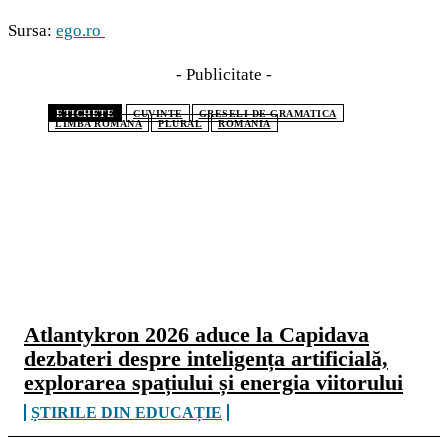
Sursa:
ego.ro
- Publicitate -
ETICHETE
CUVINTE
GRESELI DE GRAMATICA
LIMBA ROMANA
PLURAL
ROMANIA
CELE MAI CITITE
Atlantykron 2026 aduce la Capidava
dezbateri despre inteligența artificială,
explorarea spațiului și energia viitorului
ȘTIRILE DIN EDUCAȚIE