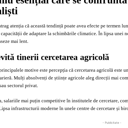
iu esențial care se confruntă
liști
 atrag atenția că această tendință poate avea efecte pe termen lun
 capacității de adaptare la schimbările climatice. În lipsa unei n
nseze mai lent.
vită tinerii cercetarea agricolă
principalele motive este percepția că cercetarea agricolă este un 
carieră. Mulți absolvenți de științe agricole aleg direcții mai co
sau sectorul privat.
 salariile mai puțin competitive în institutele de cercetare, c
 Lipsa infrastructurii moderne în unele centre de cercetare și bir
- Publicitate -