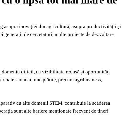
 cu o lipsă tot mai mare de
g asupra inovației din agricultură, asupra productivității și
oi generații de cercetători, multe proiecte de dezvoltare
domeniu dificil, cu vizibilitate redusă și oportunități
merciale sau mai bine plătite, precum agribusiness,
omparativ cu alte domenii STEM, contribuie la scăderea
ocrația sunt alte bariere menționate frecvent de tineri.