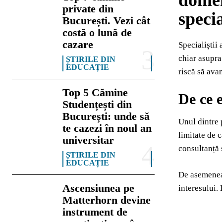
domen
private din
specia
București. Vezi cât
costă o lună de
cazare
Specialiștii
chiar asupra
ȘTIRILE DIN
EDUCAȚIE
riscă să ava
Top 5 Cămine
De ce e
Studențești din
București: unde să
Unul dintre 
te cazezi în noul an
limitate de 
universitar
consultanță 
ȘTIRILE DIN
EDUCAȚIE
De asemenea,
Ascensiunea pe
interesului.
Matterhorn devine
instrument de