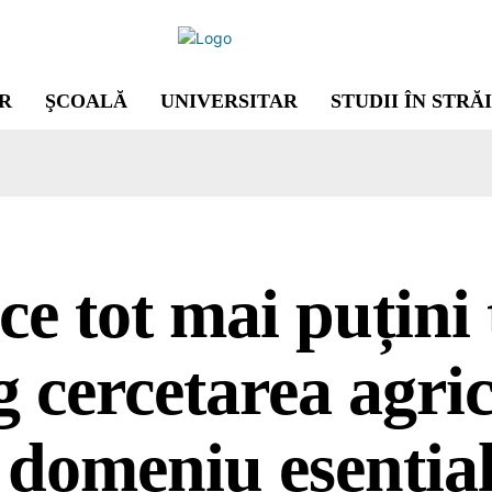
R
ŞCOALĂ
UNIVERSITAR
STUDII ÎN STRĂ
ce tot mai puțini 
g cercetarea agric
domeniu esențial