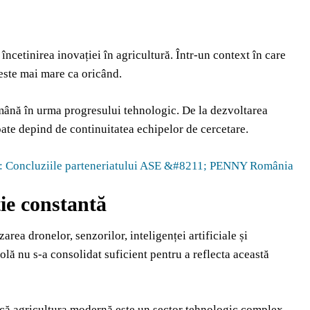
încetinirea inovației în agricultură. Într-un context în care
 este mai mare ca oricând.
ămână în urma progresului tehnologic. De la dezvoltarea
toate depind de continuitatea echipelor de cercetare.
ale: Concluziile parteneriatului ASE &#8211; PENNY România
ie constantă
rea dronelor, senzorilor, inteligenței artificiale și
colă nu s-a consolidat suficient pentru a reflecta această
a că agricultura modernă este un sector tehnologic complex,