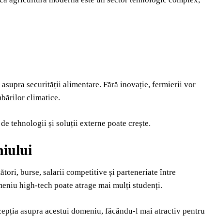
e asupra securității alimentare. Fără inovație, fermierii vor
mbărilor climatice.
de tehnologii și soluții externe poate crește.
niului
tori, burse, salarii competitive și parteneriate între
eniu high-tech poate atrage mai mulți studenți.
cepția asupra acestui domeniu, făcându-l mai atractiv pentru