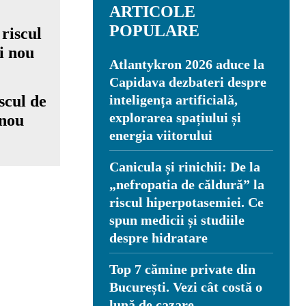
ARTICOLE
POPULARE
Atlantykron 2026 aduce la
Capidava dezbateri despre
scul de
inteligența artificială,
explorarea spațiului și
 nou
energia viitorului
Canicula și rinichii: De la
„nefropatia de căldură” la
riscul hiperpotasemiei. Ce
spun medicii și studiile
despre hidratare
Top 7 cămine private din
București. Vezi cât costă o
lună de cazare