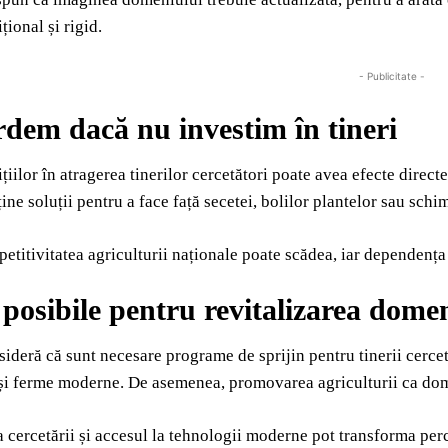
țional și rigid.
- Publicitate -
rdem dacă nu investim în tineri
țiilor în atragerea tinerilor cercetători poate avea efecte direct
ine soluții pentru a face față secetei, bolilor plantelor sau schi
petitivitatea agriculturii naționale poate scădea, iar dependența 
 posibile pentru revitalizarea dome
sideră că sunt necesare programe de sprijin pentru tinerii cercetă
 și ferme moderne. De asemenea, promovarea agriculturii ca dom
a cercetării și accesul la tehnologii moderne pot transforma per