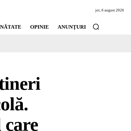
joi, 6 august 2026
INĂTATE
OPINIE
ANUNȚURI
tineri
olă.
 care