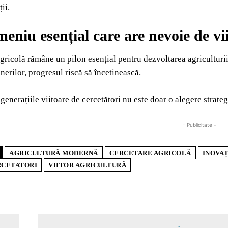
ii.
eniu esențial care are nevoie de vi
gricolă rămâne un pilon esențial pentru dezvoltarea agriculturii 
nerilor, progresul riscă să încetinească.
 generațiile viitoare de cercetători nu este doar o alegere strateg
- Publicitate -
AGRICULTURĂ MODERNĂ
CERCETARE AGRICOLĂ
INOVA
RCETATORI
VIITOR AGRICULTURĂ