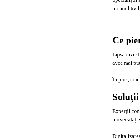
nu unul tradi
Ce pie
Lipsa investi
avea mai puț
În plus, com
Soluții
Experții con
universități
Digitalizare