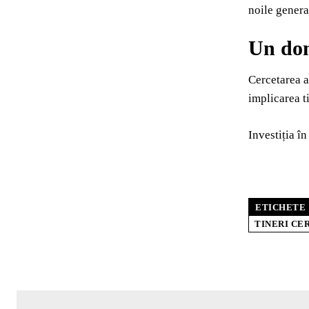
noile generaț
Un dom
Cercetarea a
implicarea ti
Investiția în
ETICHETE
TINERI CE