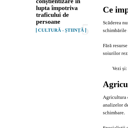
conștientizare în
lupta împotriva
Ce impa
traficului de
persoane
Scăderea num
CULTURĂ - ȘTIINȚĂ
schimbările 
Fără resurse
soiurilor re
Vezi și
Agricu
Agricultura 
analizelor de
schimbare.
Specialiștii