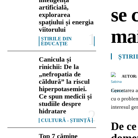
artificială,
se 
explorarea
spațiului și energia
mai
viitorului
ȘTIRILE DIN
EDUCAȚIE
ȘTIRI
Canicula și
rinichii: De la
„nefropatia de
AUTOR:
căldură” la riscul
hiperpotasemiei.
Cercetarea a
Ce spun medicii și
cu o problem
studiile despre
interesul gen
hidratare
CULTURĂ - ȘTIINȚĂ
De ce
Top 7 cămine