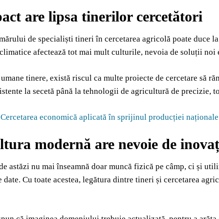
ct are lipsa tinerilor cercetători
ărului de specialiști tineri în cercetarea agricolă poate duce la 
climatice afectează tot mai mult culturile, nevoia de soluții noi
 umane tinere, există riscul ca multe proiecte de cercetare să r
zistente la secetă până la tehnologii de agricultură de precizie, 
:
Cercetarea economică aplicată în sprijinul producției națion
ltura modernă are nevoie de inovaț
de astăzi nu mai înseamnă doar muncă fizică pe câmp, ci și utiliza
 date. Cu toate acestea, legătura dintre tineri și cercetarea agri
 spun că imaginea domeniului trebuie actualizată, pentru a arăt