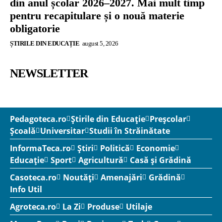
din anul școlar 2026–2027. Mai mult timp
pentru recapitulare și o nouă materie
obligatorie
ȘTIRILE DIN EDUCAȚIE
august 5, 2026
NEWSLETTER
Pedagoteca.ro
Știrile din Educație
Preșcolar
Școală
Universitar
Studii în Străinătate
InformaTeca.ro
Știri
Politică
Economie
Educație
Sport
Agricultură
Casă și Grădină
Casoteca.ro
Noutăți
Amenajări
Grădină
Info Util
Agroteca.ro
La Zi
Produse
Utilaje