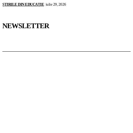
ȘTIRILE DIN EDUCAȚIE
iulie 29, 2026
NEWSLETTER
Pedagoteca.ro
Știrile din Educație
Preșcolar
Școală
Universitar
Studii în Străinătate
InformaTeca.ro
Știri
Politică
Economie
Educație
Sport
Agricultură
Casă și Grădină
Casoteca.ro
Noutăți
Amenajări
Grădină
Info Util
Agroteca.ro
La Zi
Produse
Utilaje
MoneyBuzz
Bani
Business
Tech
Green
Retail
București
English
Goool.ro
Superliga
Liga 2
Liga 3
Steaua
Dinamo
Rapid
PRescu
România Informată
Curierul Național