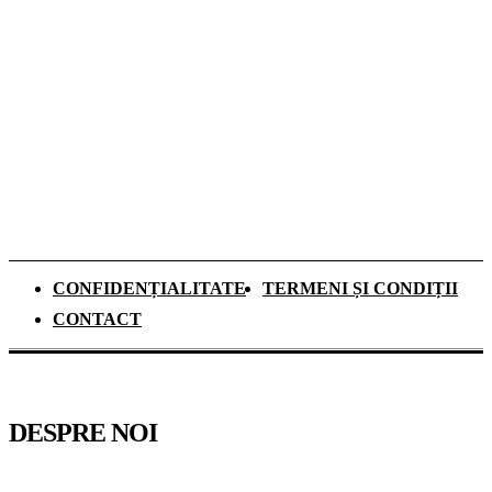
România
Ce se schimbă pentru elevii de clasa a IX-a
din anul școlar 2026–2027. Mai mult timp
pentru recapitulare și o nouă materie
obligatorie
CONFIDENȚIALITATE
TERMENI ȘI CONDIȚII
CONTACT
DESPRE NOI