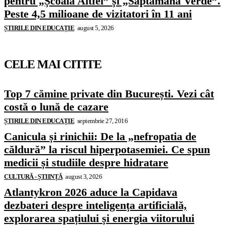
pentru „Școala Altfel” și „Săptămâna Verde”.
Peste 4,5 milioane de vizitatori în 11 ani
ȘTIRILE DIN EDUCAȚIE
august 5, 2026
CELE MAI CITITE
Top 7 cămine private din București. Vezi cât
costă o lună de cazare
ȘTIRILE DIN EDUCAȚIE
septembrie 27, 2016
Canicula și rinichii: De la „nefropatia de
căldură” la riscul hiperpotasemiei. Ce spun
medicii și studiile despre hidratare
CULTURĂ - ȘTIINȚĂ
august 3, 2026
Atlantykron 2026 aduce la Capidava
dezbateri despre inteligența artificială,
explorarea spațiului și energia viitorului