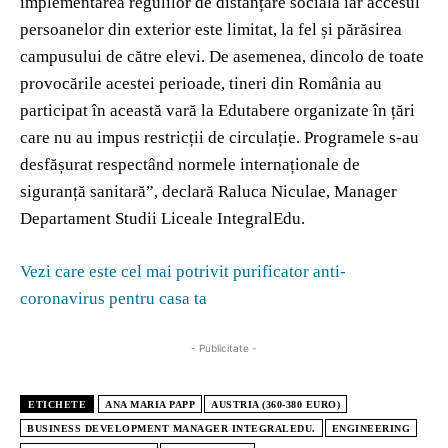
implementarea regulilor de distanțare socială iar accesul
persoanelor din exterior este limitat, la fel și părăsirea
campusului de către elevi. De asemenea, dincolo de toate
provocările acestei perioade, tineri din România au
participat în această vară la Edutabere organizate în țări
care nu au impus restricții de circulație. Programele s-au
desfășurat respectând normele internaționale de
siguranță sanitară”, declară Raluca Niculae, Manager
Departament Studii Liceale IntegralEdu.
Vezi care este cel mai potrivit purificator anti-
coronavirus pentru casa ta
- Publicitate -
ETICHETE
ANA MARIA PAPP
AUSTRIA (360-380 EURO)
BUSINESS DEVELOPMENT MANAGER INTEGRALEDU.
ENGINEERING