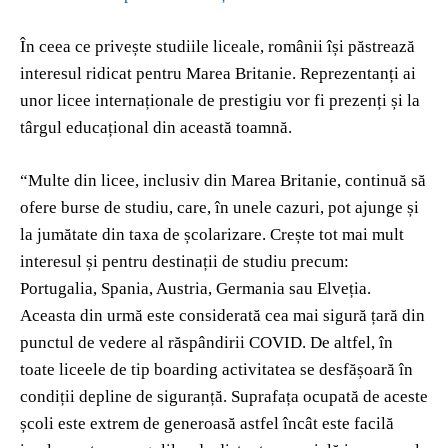
În ceea ce privește studiile liceale, românii își păstrează
interesul ridicat pentru Marea Britanie. Reprezentanți ai
unor licee internaționale de prestigiu vor fi prezenți și la
târgul educațional din această toamnă.
“Multe din licee, inclusiv din Marea Britanie, continuă să
ofere burse de studiu, care, în unele cazuri, pot ajunge și
la jumătate din taxa de școlarizare. Crește tot mai mult
interesul și pentru destinații de studiu precum:
Portugalia, Spania, Austria, Germania sau Elveția.
Aceasta din urmă este considerată cea mai sigură țară din
punctul de vedere al răspândirii COVID. De altfel, în
toate liceele de tip boarding activitatea se desfășoară în
condiții depline de siguranță. Suprafața ocupată de aceste
școli este extrem de generoasă astfel încât este facilă