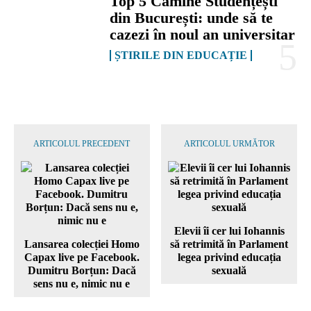
Top 5 Cămine Studențești
din București: unde să te
cazezi în noul an universitar
ȘTIRILE DIN EDUCAȚIE
ARTICOLUL PRECEDENT
ARTICOLUL URMĂTOR
Elevii îi cer lui Iohannis
Lansarea colecției Homo
să retrimită în Parlament
Capax live pe Facebook.
legea privind educația
Dumitru Borțun: Dacă
sexuală
sens nu e, nimic nu e