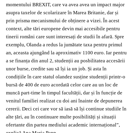
momentului BREXIT, care va avea avea un impact major
asupra taxelor de scolarizare în Marea Britanie, dar și
prin prisma mecanismului de obținere a vizei. În acest
context, alte tări europene devin mai accesibile pentru
tinerii români care sunt interesați de studii în afară. Spre
exemplu, Olanda a redus la jumătate taxa pentru primul
an, aceasta ajungând la aproximativ 1100 euro. Iar pentru
a se finanța din anul 2, studenții au posbilitatea accesării
unor burse, credite sau să își ia un job. Și asta în
condițiile în care statul olandez susține studenții printr-o
bursă de 400 de euro acordată celor care au un loc de
muncă part-time în timpul facultății, dar și în funcție de
venitul familiei realizat cu doi ani înainte de depunerea
cererii. Deci cei care vor să iasă să își continue studiile în
alte țări, au în continuare multe posibilități și situații
ofertante din partea mediului academic internațional”,
explică Ana Maria Papp.