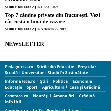
ȘTIRILE DIN EDUCAȚIE
iulie 30, 2026
Top 7 cămine private din București. Vezi
cât costă o lună de cazare
ȘTIRILE DIN EDUCAȚIE
septembrie 27, 2016
NEWSLETTER
Pedagoteca.ro
Știrile din Educație
Preșcolar
Școală
Universitar
Studii în Străinătate
InformaTeca.ro
Știri
Politică
Economie
Educație
Sport
Agricultură
Casă și Grădină
Casoteca.ro
Noutăți
Amenajări
Grădină
Info Util
Agroteca.ro
La Zi
Produse
Utilaje