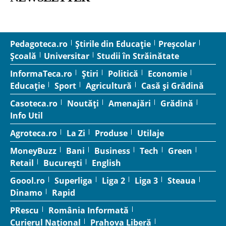
Pedagoteca.ro
Știrile din Educație
Preșcolar
Școală
Universitar
Studii în Străinătate
InformaTeca.ro
Știri
Politică
Economie
Educație
Sport
Agricultură
Casă și Grădină
Casoteca.ro
Noutăți
Amenajări
Grădină
Info Util
Agroteca.ro
La Zi
Produse
Utilaje
MoneyBuzz
Bani
Business
Tech
Green
Retail
București
English
Goool.ro
Superliga
Liga 2
Liga 3
Steaua
Dinamo
Rapid
PRescu
România Informată
Curierul Național
Prahova Liberă