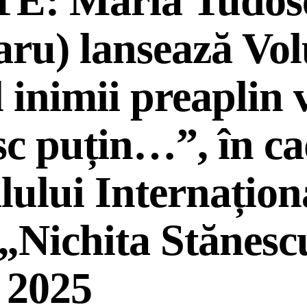
E: Maria Tudos
aru) lansează Vo
 inimii preaplin 
sc puțin…”, în ca
lului Internațion
 „Nichita Stănesc
 2025