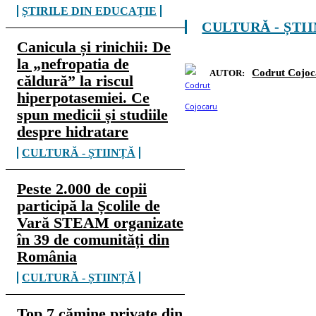
ȘTIRILE DIN EDUCAȚIE
CULTURĂ - ȘTI
Canicula și rinichii: De
la „nefropatia de
Codrut Cojoc
AUTOR:
căldură” la riscul
hiperpotasemiei. Ce
spun medicii și studiile
despre hidratare
CULTURĂ - ȘTIINȚĂ
Peste 2.000 de copii
participă la Școlile de
Vară STEAM organizate
în 39 de comunități din
România
CULTURĂ - ȘTIINȚĂ
Top 7 cămine private din