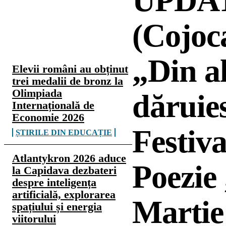
UPDAT
(Cojoc
CELE MAI CITITE
„Din al
Elevii români au obținut
trei medalii de bronz la
Olimpiada
dăruie
Internațională de
Economie 2026
Festiva
ȘTIRILE DIN EDUCAȚIE
Atlantykron 2026 aduce
Poezie
la Capidava dezbateri
despre inteligența
artificială, explorarea
Martie
spațiului și energia
viitorului