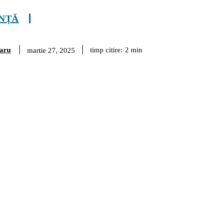
INȚĂ
aru
timp citire:
2
min
martie 27, 2025