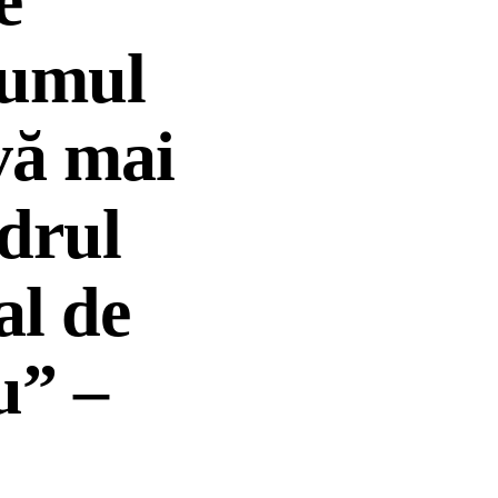
e
lumul
vă mai
drul
al de
u” –