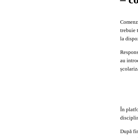
Comenzil
trebuie 
la dispo
Responsa
au intro
școlariz
În platf
discipli
După fin