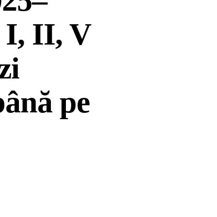
025–
I, II, V
zi
până pe