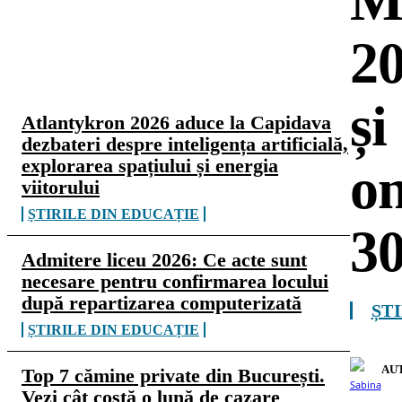
Ma
20
CELE MAI CITITE
și
Atlantykron 2026 aduce la Capidava
dezbateri despre inteligența artificială,
explorarea spațiului și energia
on
viitorului
ȘTIRILE DIN EDUCAȚIE
30
Admitere liceu 2026: Ce acte sunt
necesare pentru confirmarea locului
după repartizarea computerizată
ȘT
ȘTIRILE DIN EDUCAȚIE
AU
Top 7 cămine private din București.
Vezi cât costă o lună de cazare