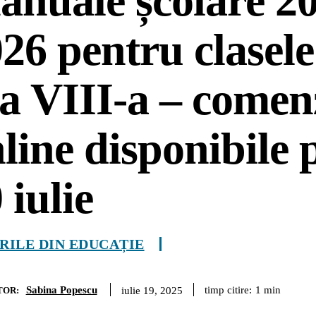
nuale școlare 2
26 pentru clasele 
 a VIII-a – comen
line disponibile 
 iulie
IRILE DIN EDUCAȚIE
Sabina Popescu
timp citire:
1
min
iulie 19, 2025
TOR: