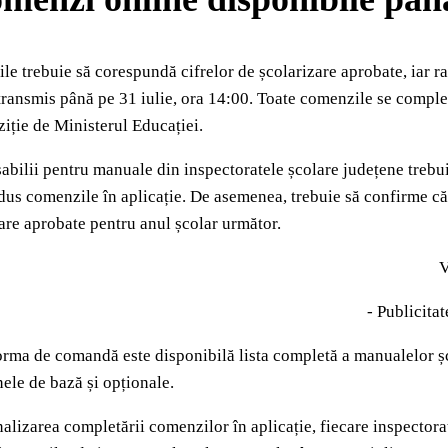
e trebuie să corespundă cifrelor de școlarizare aprobate, iar ra
transmis până pe 31 iulie, ora 14:00. Toate comenzile se comple
ziție de Ministerul Educației.
bilii pentru manuale din inspectoratele școlare județene trebuie
dus comenzile în aplicație. De asemenea, trebuie să confirme că
are aprobate pentru anul școlar următor.
V
- Publicitat
orma de comandă este disponibilă lista completă a manualelor șco
nele de bază și opționale.
alizarea completării comenzilor în aplicație, fiecare inspectorat