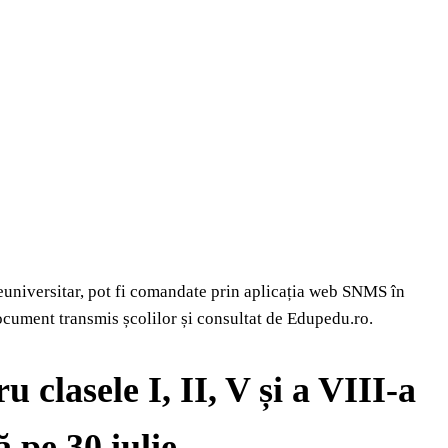
universitar, pot fi comandate prin aplicația web SNMS în
ocument transmis școlilor și consultat de Edupedu.ro.
clasele I, II, V și a VIII-a
 pe 30 iulie