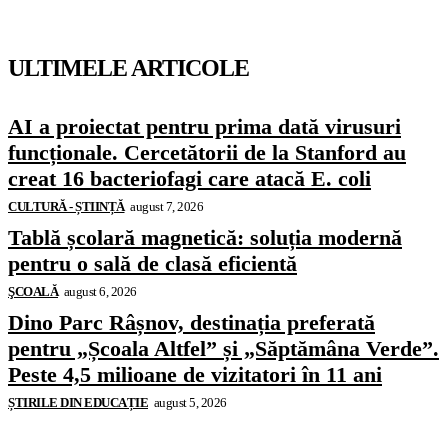
ULTIMELE ARTICOLE
AI a proiectat pentru prima dată virusuri
funcționale. Cercetătorii de la Stanford au
creat 16 bacteriofagi care atacă E. coli
CULTURĂ - ȘTIINȚĂ
august 7, 2026
Tablă școlară magnetică: soluția modernă
pentru o sală de clasă eficientă
ŞCOALĂ
august 6, 2026
Dino Parc Râșnov, destinația preferată
pentru „Școala Altfel” și „Săptămâna Verde”.
Peste 4,5 milioane de vizitatori în 11 ani
ȘTIRILE DIN EDUCAȚIE
august 5, 2026