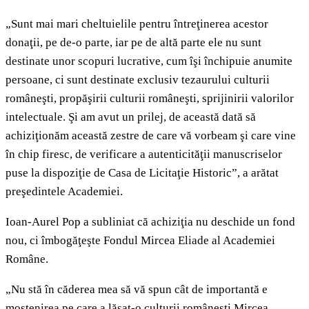
„Sunt mai mari cheltuielile pentru întreţinerea acestor
donaţii, pe de-o parte, iar pe de altă parte ele nu sunt
destinate unor scopuri lucrative, cum îşi închipuie anumite
persoane, ci sunt destinate exclusiv tezaurului culturii
româneşti, propăşirii culturii româneşti, sprijinirii valorilor
intelectuale. Şi am avut un prilej, de această dată să
achiziţionăm această zestre de care vă vorbeam şi care vine
în chip firesc, de verificare a autenticităţii manuscriselor
puse la dispoziţie de Casa de Licitaţie Historic”, a arătat
preşedintele Academiei.
Ioan-Aurel Pop a subliniat că achiziţia nu deschide un fond
nou, ci îmbogăţeşte Fondul Mircea Eliade al Academiei
Române.
„Nu stă în căderea mea să vă spun cât de importantă e
moştenirea pe care a lăsat-o culturii româneşti Mircea