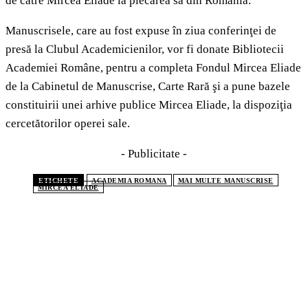
de către Mircea Eliade la plecarea sa din România.
Manuscrisele, care au fost expuse în ziua conferinţei de
presă la Clubul Academicienilor, vor fi donate Bibliotecii
Academiei Române, pentru a completa Fondul Mircea Eliade
de la Cabinetul de Manuscrise, Carte Rară şi a pune bazele
constituirii unei arhive publice Mircea Eliade, la dispoziţia
cercetătorilor operei sale.
- Publicitate -
ETICHETE
ACADEMIA ROMANA
MAI MULTE MANUSCRISE
MIRCEA ELIADE
CELE MAI CITITE