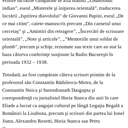
Printre lucrările cumpărate se află studiul „Umanismul
indian”, eseul „Misterele şi iniţierea orientală”, traducerea
lucrării „Ispitirea diavolului” de Giovanni Papini, eseul „De
ce mai citim”, caiete-manuscris precum „Din carnetul unui
cercetaş” şi „Amintiri din retragere”, „Încercări de scrisoare
orientală”, „Note şi articole”, „”Memoriile unui soldat de
plumb”, precum şi schiţe, rezumate sau texte care au stat la
baza câtorva conferinţe susţinute la Radio Bucureşti în
perioada 1932 – 1938.
Totodată, au fost cumpărate câteva scrisori primite de la
profesorul său Constantin Rădulescu-Motru, de la
Constantin Noica şi Surendranath Dasgupta şi
corespondenţă cu jurnalistul Horia Stanca din anii în care
Eliade a lucrat ca angajat cultural pe lângă Legaţia Regală a
României la Lisabona, precum şi scrisori din partea lui Ionel
Jianu, Alexandru Rosetti, Horia Stanca sau Petru