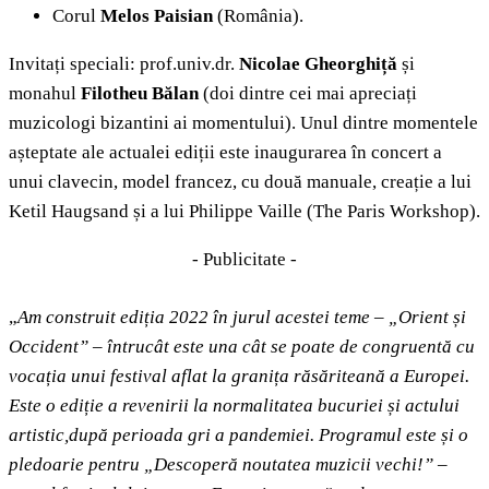
Corul
Melos Paisian
(România).
Invitați speciali: prof.univ.dr.
Nicolae Gheorghiță
și
monahul
Filotheu Bălan
(doi dintre cei mai apreciați
muzicologi bizantini ai momentului). Unul dintre momentele
așteptate ale actualei ediții este inaugurarea în concert a
unui clavecin, model francez, cu două manuale, creație a lui
Ketil Haugsand și a lui Philippe Vaille (The Paris Workshop).
- Publicitate -
„
Am construit ediția 2022 în jurul acestei teme – „Orient și
Occident” – întrucât este una cât se poate de congruentă cu
vocația unui festival aflat la granița răsăriteană a Europei.
Este o ediție a revenirii la normalitatea bucuriei și actului
artistic,după perioada gri a pandemiei. Programul este și o
pledoarie pentru „Descoperă noutatea muzicii vechi!” –