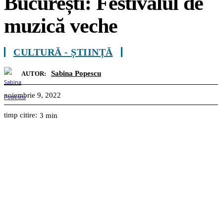
București: Festivalul de
muzică veche
CULTURĂ - ȘTIINȚĂ
Sabina Popescu
AUTOR:
noiembrie 9, 2022
timp citire:
3
min