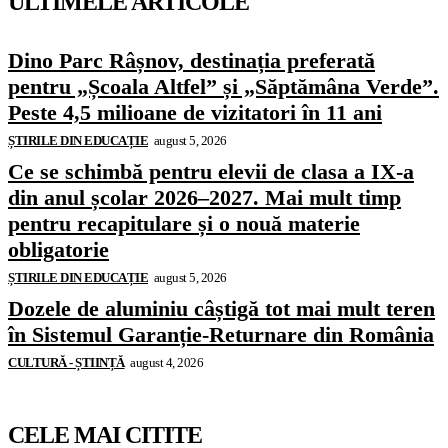
ULTIMELE ARTICOLE
Dino Parc Râșnov, destinația preferată
pentru „Școala Altfel” și „Săptămâna Verde”.
Peste 4,5 milioane de vizitatori în 11 ani
ȘTIRILE DIN EDUCAȚIE
august 5, 2026
Ce se schimbă pentru elevii de clasa a IX-a
din anul școlar 2026–2027. Mai mult timp
pentru recapitulare și o nouă materie
obligatorie
ȘTIRILE DIN EDUCAȚIE
august 5, 2026
Dozele de aluminiu câștigă tot mai mult teren
în Sistemul Garanție-Returnare din România
CULTURĂ - ȘTIINȚĂ
august 4, 2026
CELE MAI CITITE