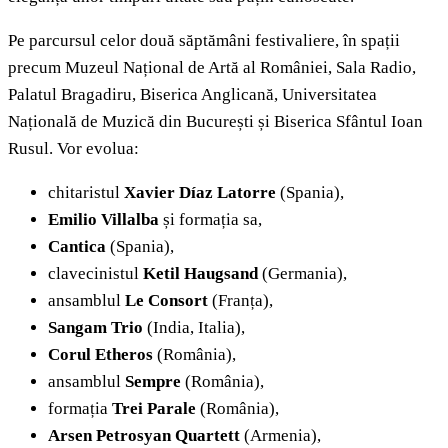
Pe parcursul celor două săptămâni festivaliere, în spații
precum Muzeul Național de Artă al României, Sala Radio,
Palatul Bragadiru, Biserica Anglicană, Universitatea
Națională de Muzică din București și Biserica Sfântul Ioan
Rusul. Vor evolua:
chitaristul
Xavier Díaz Latorre
(Spania),
Emilio Villalba
și formația sa,
Cantica
(Spania),
clavecinistul
Ketil Haugsand
(Germania),
ansamblul
Le Consort
(Franța),
Sangam Trio
(India, Italia),
Corul Etheros
(România),
ansamblul
Sempre
(România),
formația
Trei Parale
(România),
Arsen Petrosyan Quartett
(Armenia),