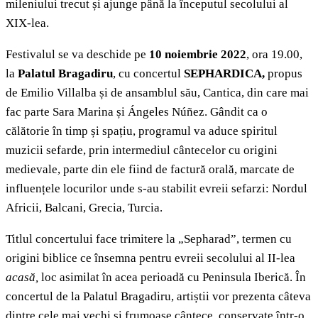
mileniului trecut și ajunge până la începutul secolului al
XIX-lea.
Festivalul se va deschide pe
10 noiembrie 2022
, ora 19.00,
la
Palatul Bragadiru
, cu concertul
SEPHARDICA,
propus
de Emilio Villalba și de ansamblul său, Cantica, din care mai
fac parte Sara Marina și Ángeles Núñez. Gândit ca o
călătorie în timp și spațiu, programul va aduce spiritul
muzicii sefarde, prin intermediul cântecelor cu origini
medievale, parte din ele fiind de factură orală, marcate de
influențele locurilor unde s-au stabilit evreii sefarzi: Nordul
Africii, Balcani, Grecia, Turcia.
Titlul concertului face trimitere la „Sepharad”, termen cu
origini biblice ce însemna pentru evreii secolului al II-lea
acasă,
loc asimilat în acea perioadă cu Peninsula Iberică. În
concertul de la Palatul Bragadiru, artiștii vor prezenta câteva
dintre cele mai vechi și frumoase cântece, conservate într-o