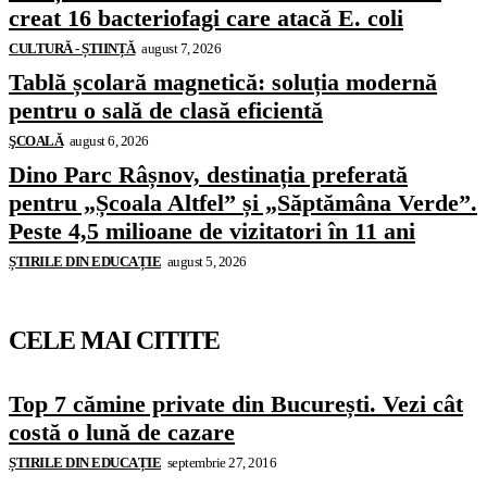
creat 16 bacteriofagi care atacă E. coli
CULTURĂ - ȘTIINȚĂ
august 7, 2026
Tablă școlară magnetică: soluția modernă
pentru o sală de clasă eficientă
ŞCOALĂ
august 6, 2026
Dino Parc Râșnov, destinația preferată
pentru „Școala Altfel” și „Săptămâna Verde”.
Peste 4,5 milioane de vizitatori în 11 ani
ȘTIRILE DIN EDUCAȚIE
august 5, 2026
CELE MAI CITITE
Top 7 cămine private din București. Vezi cât
costă o lună de cazare
ȘTIRILE DIN EDUCAȚIE
septembrie 27, 2016