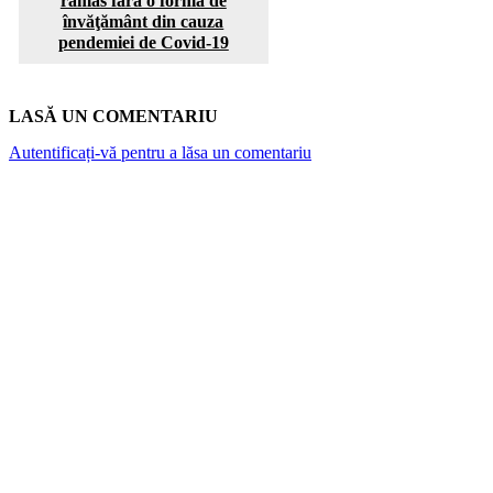
rămas fără o formă de
învăţământ din cauza
pendemiei de Covid-19
LASĂ UN COMENTARIU
Autentificați-vă pentru a lăsa un comentariu
ARTICOLE POPULARE
Top 7 cămine private din București. Vezi cât
costă o lună de cazare
Canicula și rinichii: De la „nefropatia de
căldură” la riscul hiperpotasemiei. Ce spun
medicii și studiile despre hidratare