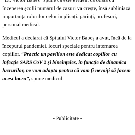
”Dr. Victor Babes” spune că este evident ca odată cu
începerea școlii numărul de cazuri va crește, însă subliniază
importanța rolurilor celor implicați: părinți, profesori,
personal medical.
Medicul a declarat că Spitalul Victor Babeș a avut, încă de la
începutul pandemiei, locuri speciale pentru internarea
copiilor. ”
Practic un pavilion este dedicat copiilor cu
infecție SARS CoV 2 și bineînțeles, în funcție de dinamica
lucrurilor, ne vom adapta pentru că vom fi nevoiți să facem
acest lucru”,
spune medicul.
- Publicitate -