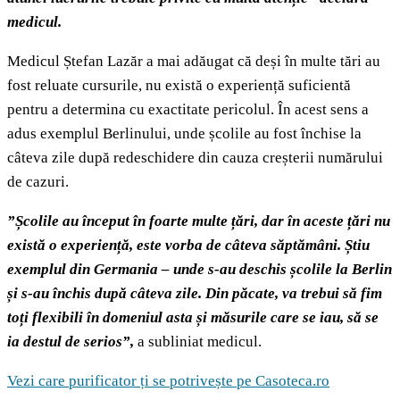
medicul.
Medicul Ștefan Lazăr a mai adăugat că deși în multe tări au
fost reluate cursurile, nu există o experiență suficientă
pentru a determina cu exactitate pericolul. În acest sens a
adus exemplul Berlinului, unde școlile au fost închise la
câteva zile după redeschidere din cauza creșterii numărului
de cazuri.
”Școlile au început în foarte multe țări, dar în aceste țări nu
există o experiență, este vorba de câteva săptămâni. Știu
exemplul din Germania – unde s-au deschis școlile la Berlin
și s-au închis după câteva zile. Din păcate, va trebui să fim
toți flexibili în domeniul asta și măsurile care se iau, să se
ia destul de serios”,
a subliniat medicul.
Vezi care purificator ți se potrivește pe Casoteca.ro