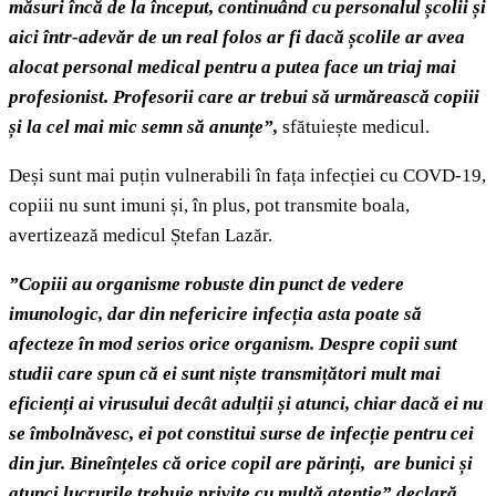
măsuri încă de la început, continuând cu personalul școlii și
aici într-adevăr de un real folos ar fi dacă școlile ar avea
alocat personal medical pentru a putea face un triaj mai
profesionist. Profesorii care ar trebui să urmărească copiii
și la cel mai mic semn să anunțe”,
sfătuiește medicul.
Deși sunt mai puțin vulnerabili în fața infecției cu COVD-19,
copiii nu sunt imuni și, în plus, pot transmite boala,
avertizează medicul Ștefan Lazăr.
”Copiii au organisme robuste din punct de vedere
imunologic, dar din nefericire infecția asta poate să
afecteze în mod serios orice organism. Despre copii sunt
studii care spun că ei sunt niște transmițători mult mai
eficienți ai virusului decât adulții și atunci, chiar dacă ei nu
se îmbolnăvesc, ei pot constitui surse de infecție pentru cei
din jur. Bineînțeles că orice copil are părinți, are bunici și
atunci lucrurile trebuie privite cu multă atenție” declară