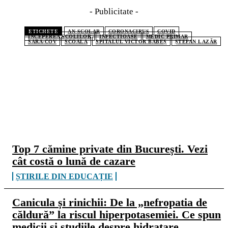
- Publicitate -
ETICHETE
AN SCOLAR
CORONACIRUS
COVID
INCEPEREA SCOLILOR
INFECTIOASE
MEDIC PRIMAR
SARA-COV
SCOALA
SPITALUL VICTOR BABEȘ
ȘTEFAN LAZĂR
CELE MAI CITITE
Top 7 cămine private din București. Vezi
cât costă o lună de cazare
ȘTIRILE DIN EDUCAȚIE
Canicula și rinichii: De la „nefropatia de
căldură” la riscul hiperpotasemiei. Ce spun
medicii și studiile despre hidratare