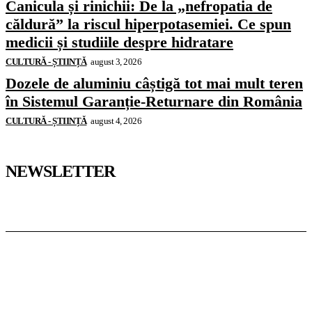
Canicula și rinichii: De la „nefropatia de
căldură” la riscul hiperpotasemiei. Ce spun
medicii și studiile despre hidratare
CULTURĂ - ȘTIINȚĂ
august 3, 2026
Dozele de aluminiu câștigă tot mai mult teren
în Sistemul Garanție-Returnare din România
CULTURĂ - ȘTIINȚĂ
august 4, 2026
NEWSLETTER
Pedagoteca.ro
Știrile din Educație
Preșcolar
Școală
Universitar
Studii în Străinătate
InformaTeca.ro
Știri
Politică
Economie
Educație
Sport
Agricultură
Casă și Grădină
Casoteca.ro
Noutăți
Amenajări
Grădină
Info Util