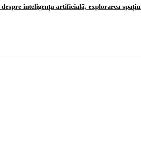
spre inteligența artificială, explorarea spațiulu
ă
Universitar
Studii în Străinătate
port
Agricultură
Casă și Grădină
rești
English