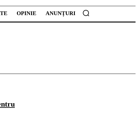
ATE
OPINIE
ANUNȚURI
entru