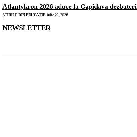
Atlantykron 2026 aduce la Capidava dezbateri de
ȘTIRILE DIN EDUCAȚIE
iulie 29, 2026
NEWSLETTER
Pedagoteca.ro
Știrile din Educație
Preșcolar
Școal
InformaTeca.ro
Știri
Politică
Economie
Educație
S
Casoteca.ro
Noutăți
Amenajări
Grădină
Info Util
Agroteca.ro
La Zi
Produse
Utilaje
MoneyBuzz
Bani
Business
Tech
Green
Retail
Bucu