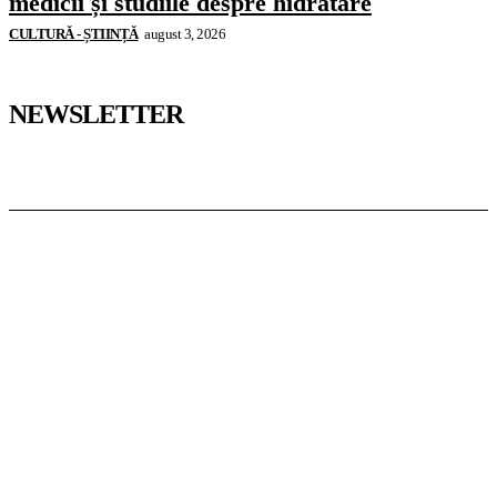
medicii și studiile despre hidratare
CULTURĂ - ȘTIINȚĂ
august 3, 2026
NEWSLETTER
Pedagoteca.ro
Știrile din Educație
Preșcolar
Școală
Universitar
Studii în Străinătate
InformaTeca.ro
Știri
Politică
Economie
Educație
Sport
Agricultură
Casă și Grădină
Casoteca.ro
Noutăți
Amenajări
Grădină
Info Util
Agroteca.ro
La Zi
Produse
Utilaje
MoneyBuzz
Bani
Business
Tech
Green
Retail
București
English
Goool.ro
Superliga
Liga 2
Liga 3
Steaua
Dinamo
Rapid