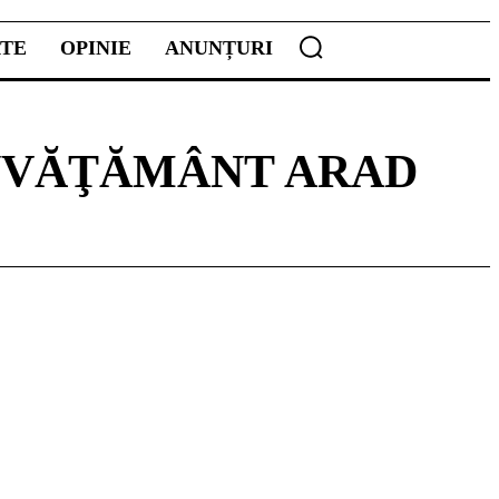
ATE
OPINIE
ANUNȚURI
ÎNVĂŢĂMÂNT ARAD