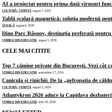
AI a proiectat pentru prima dată virusuri funcț
CULTURĂ - ȘTIINȚĂ
august 7, 2026
Tablă școlară magnetică: soluția modernă pentr
ŞCOALĂ
august 6, 2026
Dino Parc Râșnov, destinația preferată pentru 
ȘTIRILE DIN EDUCAȚIE
august 5, 2026
CELE MAI CITITE
Top 7 cămine private din București. Vezi cât c
ȘTIRILE DIN EDUCAȚIE
septembrie 27, 2016
Canicula și rinichii: De la „nefropatia de căld
CULTURĂ - ȘTIINȚĂ
august 3, 2026
Atlantykron 2026 aduce la Capidava dezbateri de
ȘTIRILE DIN EDUCAȚIE
iulie 29, 2026