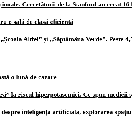
ionale. Cercetătorii de la Stanford au creat 16 
u o sală de clasă eficientă
„Școala Altfel” și „Săptămâna Verde”. Peste 4,5 
ostă o lună de cazare
ură” la riscul hiperpotasemiei. Ce spun medicii ș
spre inteligența artificială, explorarea spațiulu