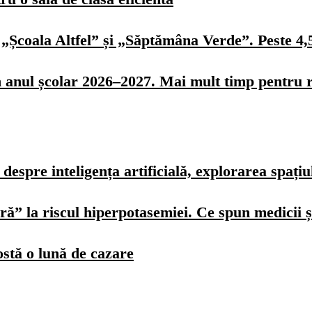
„Școala Altfel” și „Săptămâna Verde”. Peste 4,5 
n anul școlar 2026–2027. Mai mult timp pentru r
spre inteligența artificială, explorarea spațiulu
ură” la riscul hiperpotasemiei. Ce spun medicii ș
ostă o lună de cazare