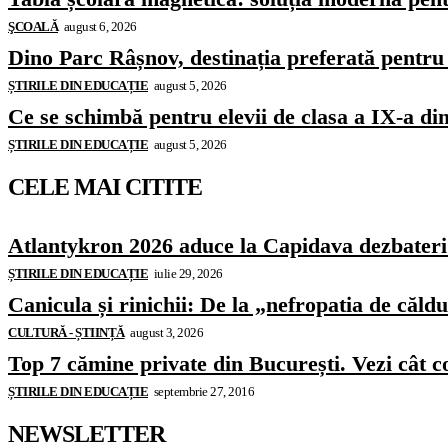
ŞCOALĂ
august 6, 2026
Dino Parc Râșnov, destinația preferată pentru 
ȘTIRILE DIN EDUCAȚIE
august 5, 2026
Ce se schimbă pentru elevii de clasa a IX-a di
ȘTIRILE DIN EDUCAȚIE
august 5, 2026
CELE MAI CITITE
Atlantykron 2026 aduce la Capidava dezbateri de
ȘTIRILE DIN EDUCAȚIE
iulie 29, 2026
Canicula și rinichii: De la „nefropatia de căld
CULTURĂ - ȘTIINȚĂ
august 3, 2026
Top 7 cămine private din București. Vezi cât c
ȘTIRILE DIN EDUCAȚIE
septembrie 27, 2016
NEWSLETTER