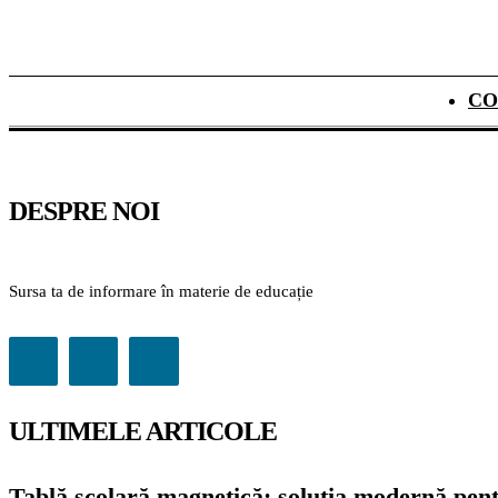
CO
DESPRE NOI
Sursa ta de informare în materie de educație
ULTIMELE ARTICOLE
Tablă școlară magnetică: soluția modernă pentr