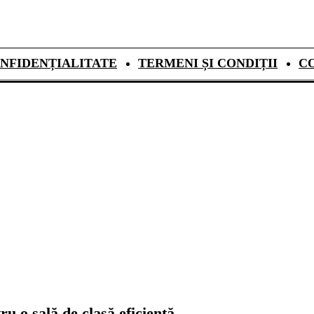
NFIDENȚIALITATE
TERMENI ȘI CONDIȚII
C
u o sală de clasă eficientă