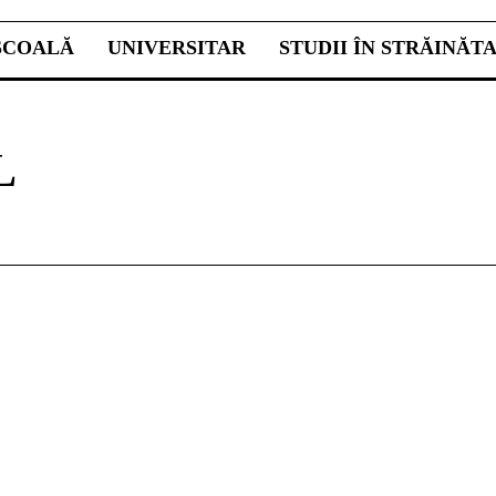
ŞCOALĂ
UNIVERSITAR
STUDII ÎN STRĂINĂT
L