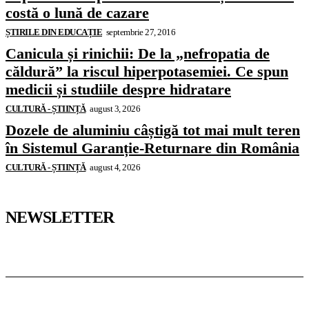
costă o lună de cazare
ȘTIRILE DIN EDUCAȚIE
septembrie 27, 2016
Canicula și rinichii: De la „nefropatia de
căldură” la riscul hiperpotasemiei. Ce spun
medicii și studiile despre hidratare
CULTURĂ - ȘTIINȚĂ
august 3, 2026
Dozele de aluminiu câștigă tot mai mult teren
în Sistemul Garanție-Returnare din România
CULTURĂ - ȘTIINȚĂ
august 4, 2026
NEWSLETTER
Pedagoteca.ro
Știrile din Educație
Preșcolar
Școală
Universitar
Studii în Străinătate