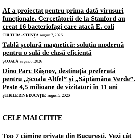
AI a proiectat pentru prima dată virusuri
funcționale. Cercetătorii de la Stanford au
creat 16 bacteriofagi care atacă E. coli
CULTURĂ - ȘTIINȚĂ
august 7, 2026
Tablă școlară magnetică: soluția modernă
pentru o sală de clasă eficientă
ŞCOALĂ
august 6, 2026
Dino Parc Râșnov, destinația preferată
pentru „Școala Altfel” și „Săptămâna Verde”.
Peste 4,5 milioane de vizitatori în 11 ani
ȘTIRILE DIN EDUCAȚIE
august 5, 2026
CELE MAI CITITE
Top 7 cămine private din București. Vezi cât