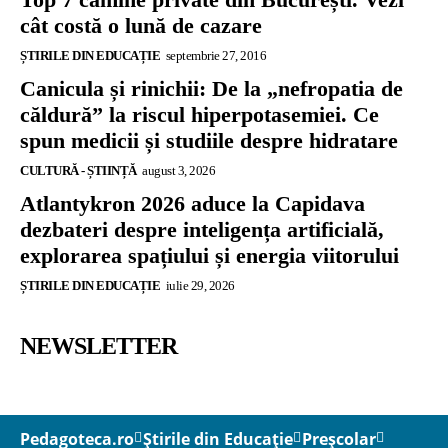
cât costă o lună de cazare
ȘTIRILE DIN EDUCAȚIE
septembrie 27, 2016
Canicula și rinichii: De la „nefropatia de
căldură” la riscul hiperpotasemiei. Ce
spun medicii și studiile despre hidratare
CULTURĂ - ȘTIINȚĂ
august 3, 2026
Atlantykron 2026 aduce la Capidava
dezbateri despre inteligența artificială,
explorarea spațiului și energia viitorului
ȘTIRILE DIN EDUCAȚIE
iulie 29, 2026
NEWSLETTER
Pedagoteca.ro
Știrile din Educație
Preșcolar