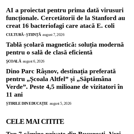
AI a proiectat pentru prima dată virusuri
funcționale. Cercetătorii de la Stanford au
creat 16 bacteriofagi care atacă E. coli
CULTURĂ - ȘTIINȚĂ
august 7, 2026
Tablă școlară magnetică: soluția modernă
pentru o sală de clasă eficientă
ŞCOALĂ
august 6, 2026
Dino Parc Râșnov, destinația preferată
pentru „Școala Altfel” și „Săptămâna
Verde”. Peste 4,5 milioane de vizitatori în
11 ani
ȘTIRILE DIN EDUCAȚIE
august 5, 2026
CELE MAI CITITE
Top 7 cămine private din București. Vezi