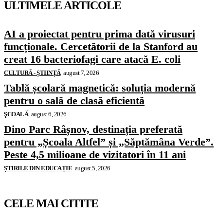
ULTIMELE ARTICOLE
AI a proiectat pentru prima dată virusuri
funcționale. Cercetătorii de la Stanford au
creat 16 bacteriofagi care atacă E. coli
CULTURĂ - ȘTIINȚĂ
august 7, 2026
Tablă școlară magnetică: soluția modernă
pentru o sală de clasă eficientă
ŞCOALĂ
august 6, 2026
Dino Parc Râșnov, destinația preferată
pentru „Școala Altfel” și „Săptămâna Verde”.
Peste 4,5 milioane de vizitatori în 11 ani
ȘTIRILE DIN EDUCAȚIE
august 5, 2026
CELE MAI CITITE