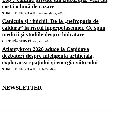
costă o lună de cazare
ȘTIRILE DIN EDUCAȚIE
septembrie 27, 2016
Canicula și rinichii: De la „nefropatia de
căldură” la riscul hiperpotasemiei. Ce spun
medicii și studiile despre hidratare
CULTURĂ - ȘTIINȚĂ
august 3, 2026
Atlantykron 2026 aduce la Capidava
dezbateri despre inteligența artificială,
explorarea spațiului și energia viitorului
ȘTIRILE DIN EDUCAȚIE
iulie 29, 2026
NEWSLETTER
Pedagoteca.ro
Știrile din Educație
Preșcolar