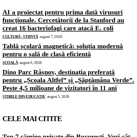
AI a proiectat pentru prima dată virusuri
funcționale. Cercetătorii de la Stanford au
creat 16 bacteriofagi care atacă E. coli
CULTURĂ - ȘTIINȚĂ
august 7, 2026
Tablă școlară magnetică: soluția modernă
pentru o sală de clasă eficientă
ŞCOALĂ
august 6, 2026
Dino Parc Râșnov, destinația preferată
pentru „Școala Altfel” și „Săptămâna Verde”.
Peste 4,5 milioane de vizitatori în 11 ani
ȘTIRILE DIN EDUCAȚIE
august 5, 2026
CELE MAI CITITE
Top 7 cămine private din București. Vezi cât