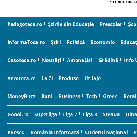
ȘTIRILE DIN 
Pedagoteca.ro
Știrile din Educație
Preșcolar
Șco
InformaTeca.ro
Știri
Politică
Economie
Educaț
Casoteca.ro
Noutăți
Amenajări
Grădină
Info 
Agroteca.ro
La Zi
Produse
Utilaje
MoneyBuzz
Bani
Business
Tech
Green
Retai
Goool.ro
Superliga
Liga 2
Liga 3
Steaua
Din
PRescu
România Informată
Curierul Național
P