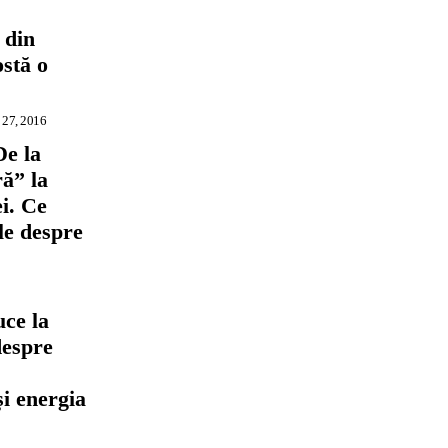
 din
ostă o
 27, 2016
De la
ră” la
i. Ce
ile despre
ce la
despre
,
și energia