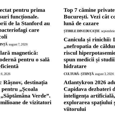
ectat pentru prima
Top 7 cămine private
suri funcționale.
București. Vezi cât c
rii de la Stanford au
lună de cazare
bacteriofagi care
ȘTIRILE DIN EDUCAȚIE
septembrie
coli
Canicula și rinichii: 
IINȚĂ
august 7, 2026
„nefropatia de căldu
olară magnetică:
riscul hiperpotasemie
odernă pentru o sală
spun medicii și studi
eficientă
hidratare
 6, 2026
CULTURĂ - ȘTIINȚĂ
august 3, 2026
 Râșnov, destinația
Atlantykron 2026 adu
ă pentru „Școala
Capidava dezbateri 
și „Săptămâna Verde”.
inteligența artificială
 milioane de vizitatori
explorarea spațiului 
viitorului