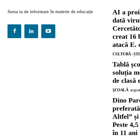
AI a proi
Sursa ta de informare în materie de educație
dată viru
Cercetăto
creat 16 
atacă E. 
CULTURĂ - ȘT
Tablă șc
soluția m
de clasă 
ŞCOALĂ
august
Dino Parc
preferat
Altfel” 
Peste 4,5
în 11 ani