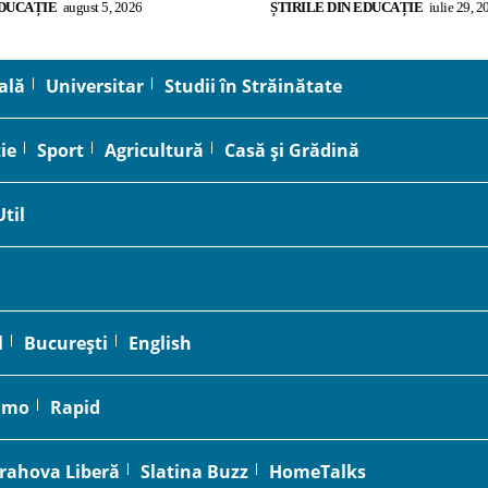
EDUCAȚIE
august 5, 2026
ȘTIRILE DIN EDUCAȚIE
iulie 29, 2
ală
Universitar
Studii în Străinătate
ie
Sport
Agricultură
Casă și Grădină
Util
l
București
English
amo
Rapid
rahova Liberă
Slatina Buzz
HomeTalks