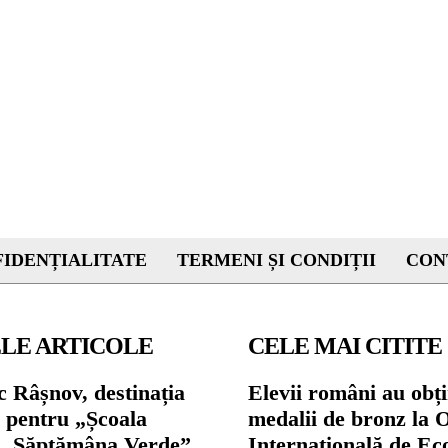
IDENȚIALITATE
TERMENI ȘI CONDIȚII
CON
LE ARTICOLE
CELE MAI CITITE
 Râșnov, destinația
Elevii români au obți
ă pentru „Școala
medalii de bronz la 
și „Săptămâna Verde”.
Internațională de E