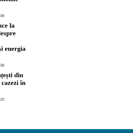
026
ce la
despre
,
și energia
026
ești din
 cazezi în
025