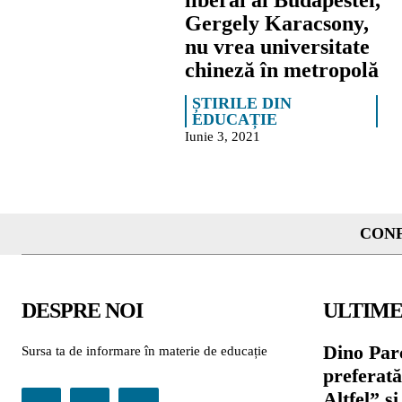
liberal al Budapestei,
Gergely Karacsony,
nu vrea universitate
chineză în metropolă
ȘTIRILE DIN
EDUCAȚIE
Iunie 3, 2021
CONF
DESPRE NOI
ULTIME
Dino Parc
Sursa ta de informare în materie de educație
preferat
Altfel” 