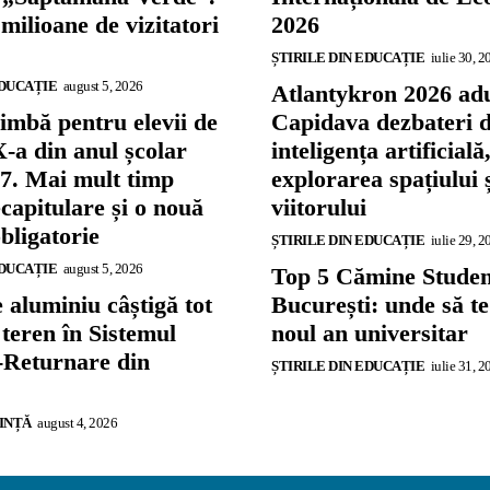
 milioane de vizitatori
2026
ȘTIRILE DIN EDUCAȚIE
iulie 30, 2
EDUCAȚIE
august 5, 2026
Atlantykron 2026 adu
imbă pentru elevii de
Capidava dezbateri 
X-a din anul școlar
inteligența artificială
7. Mai mult timp
explorarea spațiului 
capitulare și o nouă
viitorului
bligatorie
ȘTIRILE DIN EDUCAȚIE
iulie 29, 2
EDUCAȚIE
august 5, 2026
Top 5 Cămine Studenț
 aluminiu câștigă tot
București: unde să te
teren în Sistemul
noul an universitar
-Returnare din
ȘTIRILE DIN EDUCAȚIE
iulie 31, 2
IINȚĂ
august 4, 2026