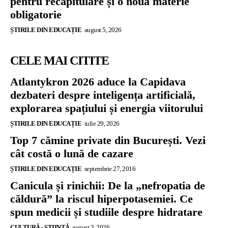
pentru recapitulare și o nouă materie
obligatorie
ȘTIRILE DIN EDUCAȚIE
august 5, 2026
CELE MAI CITITE
Atlantykron 2026 aduce la Capidava
dezbateri despre inteligența artificială,
explorarea spațiului și energia viitorului
ȘTIRILE DIN EDUCAȚIE
iulie 29, 2026
Top 7 cămine private din București. Vezi
cât costă o lună de cazare
ȘTIRILE DIN EDUCAȚIE
septembrie 27, 2016
Canicula și rinichii: De la „nefropatia de
căldură” la riscul hiperpotasemiei. Ce
spun medicii și studiile despre hidratare
CULTURĂ - ȘTIINȚĂ
august 3, 2026