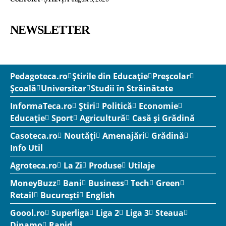
NEWSLETTER
Pedagoteca.ro
Știrile din Educație
Preșcolar
Școală
Universitar
Studii în Străinătate
InformaTeca.ro
Știri
Politică
Economie
Educație
Sport
Agricultură
Casă și Grădină
Casoteca.ro
Noutăți
Amenajări
Grădină
Info Util
Agroteca.ro
La Zi
Produse
Utilaje
MoneyBuzz
Bani
Business
Tech
Green
Retail
București
English
Goool.ro
Superliga
Liga 2
Liga 3
Steaua
Dinamo
Rapid