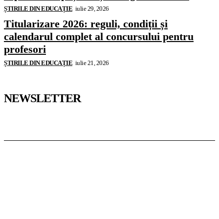
ȘTIRILE DIN EDUCAȚIE
iulie 29, 2026
Titularizare 2026: reguli, condiții și
calendarul complet al concursului pentru
profesori
ȘTIRILE DIN EDUCAȚIE
iulie 21, 2026
NEWSLETTER
Pedagoteca.ro
Știrile din Educație
Preșcolar
Școală
Universitar
Studii în Străinătate
InformaTeca.ro
Știri
Politică
Economie
Educație
Sport
Agricultură
Casă și Grădină
Casoteca.ro
Noutăți
Amenajări
Grădină
Info Util
Agroteca.ro
La Zi
Produse
Utilaje