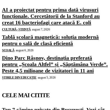
AI a proiectat pentru prima dată virusuri
funcționale. Cercetătorii de la Stanford au
creat 16 bacteriofagi care atacă E. coli
CULTURĂ - ȘTIINȚĂ
august 7, 2026
Tablă școlară magnetică: soluția modernă
pentru o sală de clasă eficientă
ŞCOALĂ
august 6, 2026
Dino Parc Râșnov, destinația preferată
pentru „Școala Altfel” și „Săptămâna Verde”.
Peste 4,5 milioane de vizitatori în 11 ani
ȘTIRILE DIN EDUCAȚIE
august 5, 2026
CELE MAI CITITE
Top 7 cămine private din București. Vezi cât