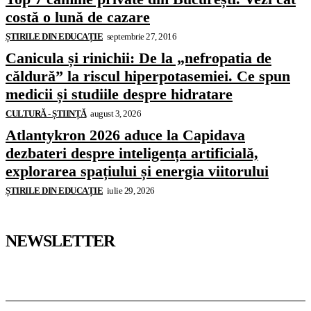
costă o lună de cazare
ȘTIRILE DIN EDUCAȚIE
septembrie 27, 2016
Canicula și rinichii: De la „nefropatia de
căldură” la riscul hiperpotasemiei. Ce spun
medicii și studiile despre hidratare
CULTURĂ - ȘTIINȚĂ
august 3, 2026
Atlantykron 2026 aduce la Capidava
dezbateri despre inteligența artificială,
explorarea spațiului și energia viitorului
ȘTIRILE DIN EDUCAȚIE
iulie 29, 2026
NEWSLETTER
Pedagoteca.ro
Știrile din Educație
Preșcolar