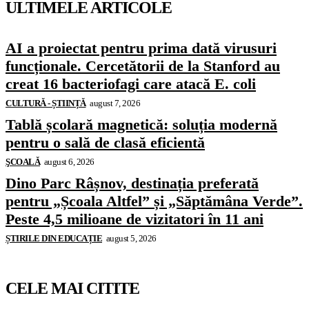
ULTIMELE ARTICOLE
AI a proiectat pentru prima dată virusuri
funcționale. Cercetătorii de la Stanford au
creat 16 bacteriofagi care atacă E. coli
CULTURĂ - ȘTIINȚĂ
august 7, 2026
Tablă școlară magnetică: soluția modernă
pentru o sală de clasă eficientă
ŞCOALĂ
august 6, 2026
Dino Parc Râșnov, destinația preferată
pentru „Școala Altfel” și „Săptămâna Verde”.
Peste 4,5 milioane de vizitatori în 11 ani
ȘTIRILE DIN EDUCAȚIE
august 5, 2026
CELE MAI CITITE