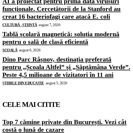
AI a proiectat pentru prima dată virusuri
funcționale. Cercetătorii de la Stanford au
creat 16 bacteriofagi care atacă E. coli
CULTURĂ - ȘTIINȚĂ
august 7, 2026
Tablă școlară magnetică: soluția modernă
pentru o sală de clasă eficientă
ŞCOALĂ
august 6, 2026
Dino Parc Râșnov, destinația preferată
pentru „Școala Altfel” și „Săptămâna Verde”.
Peste 4,5 milioane de vizitatori în 11 ani
ȘTIRILE DIN EDUCAȚIE
august 5, 2026
CELE MAI CITITE
Top 7 cămine private din București. Vezi cât
costă o lună de cazare