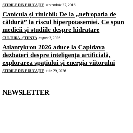
ȘTIRILE DIN EDUCAȚIE
septembrie 27, 2016
Canicula și rinichii: De la „nefropatia de
căldură” la riscul hiperpotasemiei. Ce spun
medicii și studiile despre hidratare
CULTURĂ - ȘTIINȚĂ
august 3, 2026
Atlantykron 2026 aduce la Capidava
dezbateri despre inteligența artificială,
explorarea spațiului și energia viitorului
ȘTIRILE DIN EDUCAȚIE
iulie 29, 2026
NEWSLETTER
Pedagoteca.ro
Știrile din Educație
Preșcolar
Școală
Universitar
Studii în Străinătate