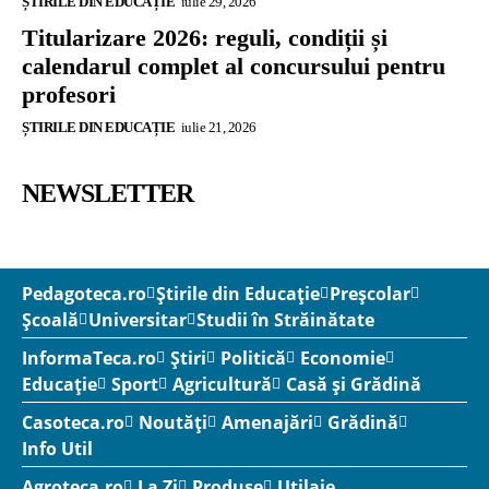
ȘTIRILE DIN EDUCAȚIE
iulie 29, 2026
Titularizare 2026: reguli, condiții și
calendarul complet al concursului pentru
profesori
ȘTIRILE DIN EDUCAȚIE
iulie 21, 2026
NEWSLETTER
Pedagoteca.ro
Știrile din Educație
Preșcolar
Școală
Universitar
Studii în Străinătate
InformaTeca.ro
Știri
Politică
Economie
Educație
Sport
Agricultură
Casă și Grădină
Casoteca.ro
Noutăți
Amenajări
Grădină
Info Util
Agroteca.ro
La Zi
Produse
Utilaje