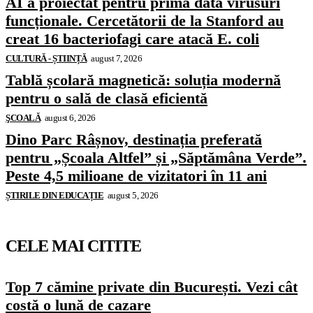
AI a proiectat pentru prima dată virusuri
funcționale. Cercetătorii de la Stanford au
creat 16 bacteriofagi care atacă E. coli
CULTURĂ - ȘTIINȚĂ
august 7, 2026
Tablă școlară magnetică: soluția modernă
pentru o sală de clasă eficientă
ŞCOALĂ
august 6, 2026
Dino Parc Râșnov, destinația preferată
pentru „Școala Altfel” și „Săptămâna Verde”.
Peste 4,5 milioane de vizitatori în 11 ani
ȘTIRILE DIN EDUCAȚIE
august 5, 2026
CELE MAI CITITE
Top 7 cămine private din București. Vezi cât
costă o lună de cazare