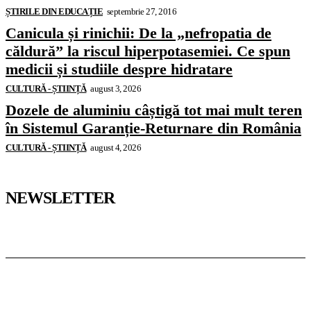
ȘTIRILE DIN EDUCAȚIE
septembrie 27, 2016
Canicula și rinichii: De la „nefropatia de
căldură” la riscul hiperpotasemiei. Ce spun
medicii și studiile despre hidratare
CULTURĂ - ȘTIINȚĂ
august 3, 2026
Dozele de aluminiu câștigă tot mai mult teren
în Sistemul Garanție-Returnare din România
CULTURĂ - ȘTIINȚĂ
august 4, 2026
NEWSLETTER
Pedagoteca.ro
Știrile din Educație
Preșcolar
Școală
Universitar
Studii în Străinătate
InformaTeca.ro
Știri
Politică
Economie
Educație
Sport
Agricultură
Casă și Grădină