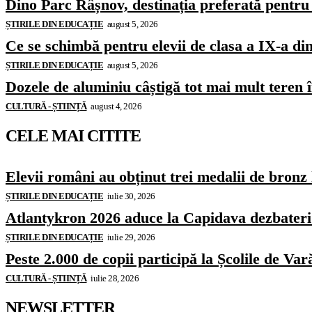
Dino Parc Râșnov, destinația preferată pentru 
ȘTIRILE DIN EDUCAȚIE
august 5, 2026
Ce se schimbă pentru elevii de clasa a IX-a di
ȘTIRILE DIN EDUCAȚIE
august 5, 2026
Dozele de aluminiu câștigă tot mai mult teren
CULTURĂ - ȘTIINȚĂ
august 4, 2026
CELE MAI CITITE
Elevii români au obținut trei medalii de bron
ȘTIRILE DIN EDUCAȚIE
iulie 30, 2026
Atlantykron 2026 aduce la Capidava dezbateri de
ȘTIRILE DIN EDUCAȚIE
iulie 29, 2026
Peste 2.000 de copii participă la Școlile de 
CULTURĂ - ȘTIINȚĂ
iulie 28, 2026
NEWSLETTER