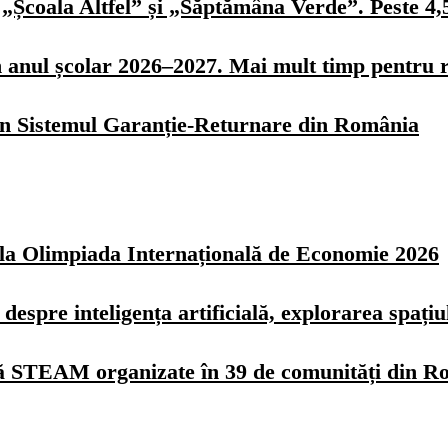
„Școala Altfel” și „Săptămâna Verde”. Peste 4,5 
n anul școlar 2026–2027. Mai mult timp pentru r
 în Sistemul Garanție-Returnare din România
z la Olimpiada Internațională de Economie 2026
spre inteligența artificială, explorarea spațiulu
Vară STEAM organizate în 39 de comunități din 