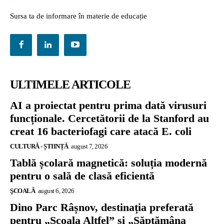
Sursa ta de informare în materie de educație
ULTIMELE ARTICOLE
AI a proiectat pentru prima dată virusuri
funcționale. Cercetătorii de la Stanford au
creat 16 bacteriofagi care atacă E. coli
CULTURĂ - ȘTIINȚĂ
august 7, 2026
Tablă școlară magnetică: soluția modernă
pentru o sală de clasă eficientă
ŞCOALĂ
august 6, 2026
Dino Parc Râșnov, destinația preferată
pentru „Școala Altfel” și „Săptămâna