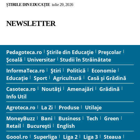
ȘTIRILE DIN EDUCAȚIE
iulie 29, 2026
NEWSLETTER
Pedagoteca.ro
Știrile din Educație
Preșcolar
Școală
Universitar
Studii în Străinătate
InformaTeca.ro
Știri
Politică
Economie
Educație
Sport
Agricultură
Casă și Grădină
Casoteca.ro
Noutăți
Amenajări
Grădină
Info Util
Agroteca.ro
La Zi
Produse
Utilaje
MoneyBuzz
Bani
Business
Tech
Green
Retail
București
English
Goool.ro
Superliga
Liga 2
Liga 3
Steaua