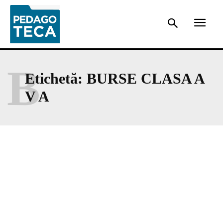
B
Etichetă:
BURSE CLASA A
V A