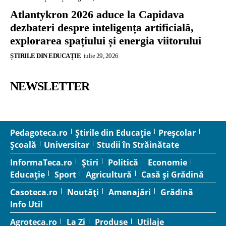
Atlantykron 2026 aduce la Capidava
dezbateri despre inteligența artificială,
explorarea spațiului și energia viitorului
ȘTIRILE DIN EDUCAȚIE
iulie 29, 2026
NEWSLETTER
Pedagoteca.ro
Știrile din Educație
Preșcolar
Școală
Universitar
Studii în Străinătate
InformaTeca.ro
Știri
Politică
Economie
Educație
Sport
Agricultură
Casă și Grădină
Casoteca.ro
Noutăți
Amenajări
Grădină
Info Util
Agroteca.ro
La Zi
Produse
Utilaje