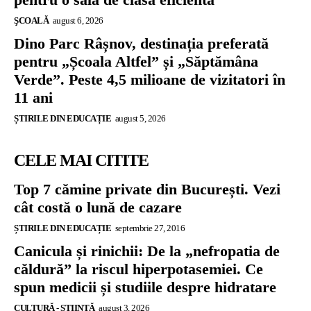
ŞCOALĂ
august 6, 2026
Dino Parc Râșnov, destinația preferată
pentru „Școala Altfel” și „Săptămâna
Verde”. Peste 4,5 milioane de vizitatori în
11 ani
ȘTIRILE DIN EDUCAȚIE
august 5, 2026
CELE MAI CITITE
Top 7 cămine private din București. Vezi
cât costă o lună de cazare
ȘTIRILE DIN EDUCAȚIE
septembrie 27, 2016
Canicula și rinichii: De la „nefropatia de
căldură” la riscul hiperpotasemiei. Ce
spun medicii și studiile despre hidratare
CULTURĂ - ȘTIINȚĂ
august 3, 2026