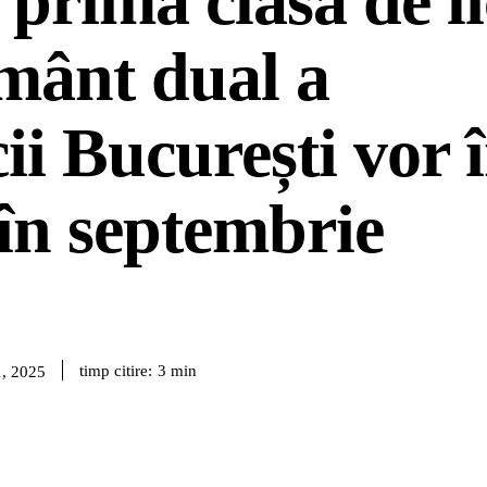
 prima clasă de l
mânt dual a
cii București vor 
 în septembrie
timp citire:
3
min
1, 2025