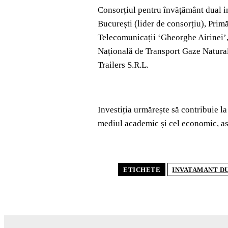
Consorțiul pentru învățământ dual in
București (lider de consorțiu), Prim
Telecomunicații ‘Gheorghe Airinei’,
Națională de Transport Gaze Natura
Trailers S.R.L.
Investiția urmărește să contribuie la
mediul academic și cel economic, asig
ETICHETE
INVATAMANT D