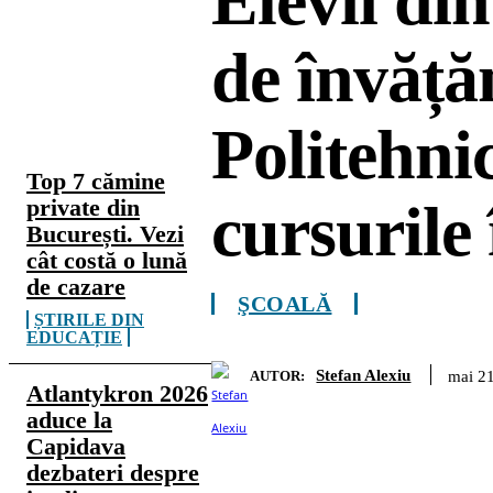
Elevii din
de învăță
CELE MAI
CITITE
Politehni
Top 7 cămine
cursurile
private din
București. Vezi
cât costă o lună
de cazare
ŞCOALĂ
ȘTIRILE DIN
EDUCAȚIE
Stefan Alexiu
mai 2
AUTOR:
Atlantykron 2026
aduce la
Capidava
dezbateri despre