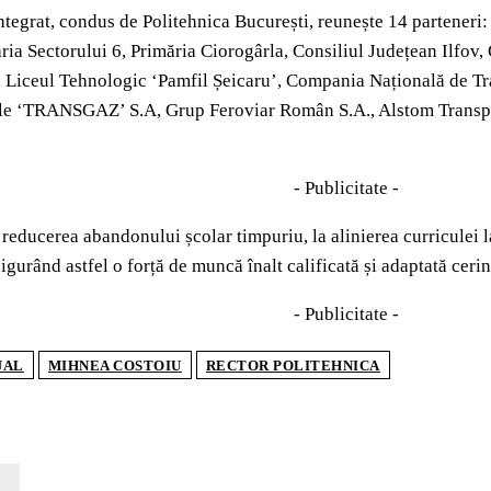
tegrat, condus de Politehnica București, reunește 14 parteneri:
ăria Sectorului 6, Primăria Ciorogârla, Consiliul Județean Ilfov,
 Liceul Tehnologic ‘Pamfil Șeicaru’, Compania Națională de Tran
le ‘TRANSGAZ’ S.A, Grup Feroviar Român S.A., Alstom Transpor
- Publicitate -
 reducerea abandonului școlar timpuriu, la alinierea curriculei la
urând astfel o forță de muncă înalt calificată și adaptată cerinț
- Publicitate -
UAL
MIHNEA COSTOIU
RECTOR POLITEHNICA