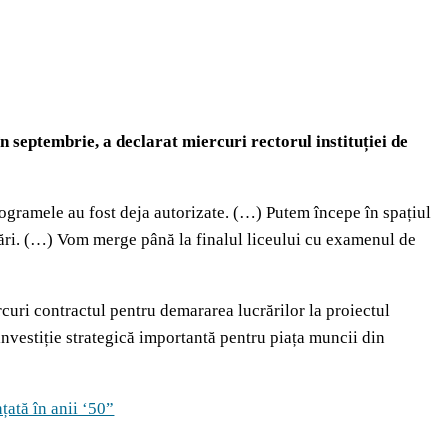
n septembrie, a declarat miercuri rectorul instituției de
ogramele au fost deja autorizate. (…) Putem începe în spațiul
otări. (…) Vom merge până la finalul liceului cu examenul de
curi contractul pentru demararea lucrărilor la proiectul
vestiție strategică importantă pentru piața muncii din
țată în anii ‘50”