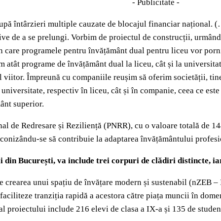
- Publicitate -
pă întârzieri multiple cauzate de blocajul financiar național. (…
ve de a se prelungi. Vorbim de proiectul de construcții, urmân
 în care programele pentru învățământ dual pentru liceu vor por
 atât programe de învățământ dual la liceu, cât și la universita
l viitor. Împreună cu companiile reușim să oferim societății, tin
în universitate, respectiv în liceu, cât și în companie, ceea ce es
ânt superior.
onal de Redresare și Reziliență (PNRR), cu o valoare totală de 
onizându-se să contribuie la adaptarea învățământului profesiona
 din București, va include trei corpuri de clădiri distincte, i
te crearea unui spațiu de învățare modern și sustenabil (nZEB –
ă faciliteze tranziția rapidă a acestora către piața muncii în dom
l proiectului include 216 elevi de clasa a IX-a și 135 de studenți