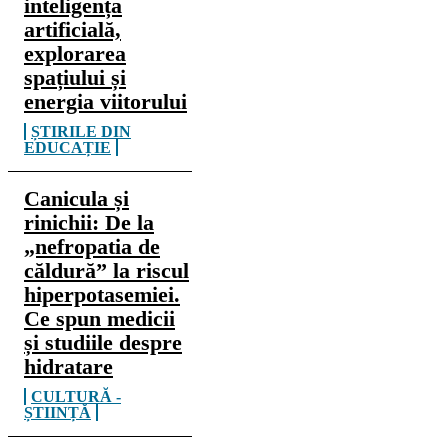
inteligența
artificială,
explorarea
spațiului și
energia viitorului
ȘTIRILE DIN
EDUCAȚIE
Canicula și
rinichii: De la
„nefropatia de
căldură” la riscul
hiperpotasemiei.
Ce spun medicii
și studiile despre
hidratare
CULTURĂ -
ȘTIINȚĂ