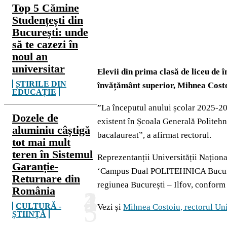
Top 5 Cămine
Studențești din
București: unde
să te cazezi în
noul an
universitar
Elevii din prima clasă de liceu de 
ȘTIRILE DIN
învățământ superior, Mihnea Cost
EDUCAȚIE
”La începutul anului școlar 2025-20
Dozele de
existent în Școala Generală Politehn
aluminiu câștigă
bacalaureat”, a afirmat rectorul.
tot mai mult
teren în Sistemul
Reprezentanții Universității Naționa
Garanție-
‘Campus Dual POLITEHNICA București’
Returnare din
regiunea București – Ilfov, conform
România
CULTURĂ -
Vezi și
Mihnea Costoiu, rectorul Univ
ȘTIINȚĂ