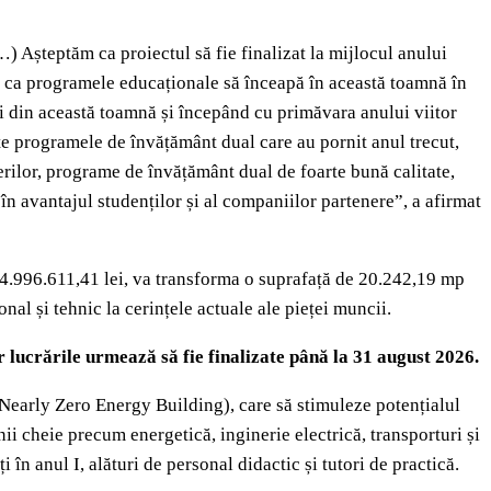
) Așteptăm ca proiectul să fie finalizat la mijlocul anului
d ca programele educaționale să înceapă în această toamnă în
ni din această toamnă și începând cu primăvara anului viitor
te programele de învățământ dual care au pornit anul trecut,
erilor, programe de învățământ dual de foarte bună calitate,
te în avantajul studenților și al companiilor partenere”, a afirmat
144.996.611,41 lei, va transforma o suprafață de 20.242,19 mp
l și tehnic la cerințele actuale ale pieței muncii.
ar lucrările urmează să fie finalizate până la 31 august 2026.
 Nearly Zero Energy Building), care să stimuleze potențialul
enii cheie precum energetică, inginerie electrică, transporturi și
 în anul I, alături de personal didactic și tutori de practică.