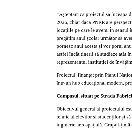
”Așteptăm ca proiectul să înceapă du
2026, chiar dacă PNRR are perspecti
locațiile pe care le avem. În sensul
pregătim anul școlar următor să avem
pornesc anul acesta și vor porni anu
astfel încât tinerii să studieze atât 
reprezentantul instituției de învățăm
Proiectul, finanțat prin Planul Nați
într-un hub educațional modern, prec
Campusul, situat pe Strada Fabricii
Obiectivul general al proiectului es
tehnic al elevilor și studenților și s
inginerie aerospațială. Grupul-țintă a