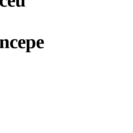
iceu
începe