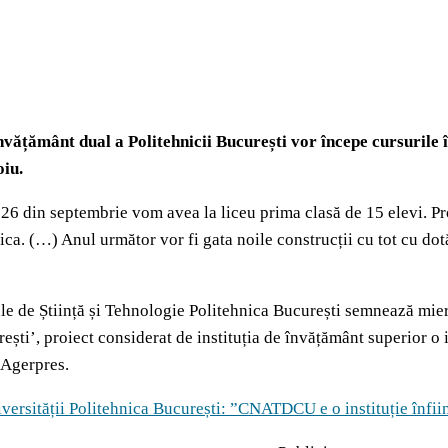
învățământ dual a Politehnicii București vor începe cursurile î
oiu.
26 din septembrie vom avea la liceu prima clasă de 15 elevi. Pr
ica. (…) Anul următor vor fi gata noile construcții cu tot cu d
le de Știință și Tehnologie Politehnica București semnează mier
, proiect considerat de instituția de învățământ superior o in
 Agerpres.
ersității Politehnica București: ”CNATDCU e o instituție înfiin