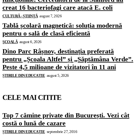
creat 16 bacteriofagi care atacă E. coli
CULTURĂ - ȘTIINȚĂ
august 7, 2026
Tablă școlară magnetică: soluția modernă
pentru o sală de clasă eficientă
ŞCOALĂ
august 6, 2026
Dino Parc Râșnov, destinația preferată
pentru „Școala Altfel” și „Săptămâna Verde”.
Peste 4,5 milioane de vizitatori în 11 ani
ȘTIRILE DIN EDUCAȚIE
august 5, 2026
CELE MAI CITITE
Top 7 cămine private din București. Vezi cât
costă o lună de cazare
ȘTIRILE DIN EDUCAȚIE
septembrie 27, 2016