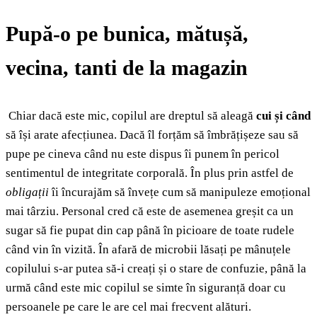
Pupă-o pe bunica, mătușă,
vecina, tanti de la magazin
Chiar dacă este mic, copilul are dreptul să aleagă
cui și când
să își arate afecțiunea. Dacă îl forțăm să îmbrățișeze sau să
pupe pe cineva când nu este dispus îi punem în pericol
sentimentul de integritate corporală. În plus prin astfel de
obligații
îi încurajăm să învețe cum să manipuleze emoțional
mai târziu. Personal cred că este de asemenea greșit ca un
sugar să fie pupat din cap până în picioare de toate rudele
când vin în vizită. În afară de microbii lăsați pe mânuțele
copilului s-ar putea să-i creați și o stare de confuzie, până la
urmă când este mic copilul se simte în siguranță doar cu
persoanele pe care le are cel mai frecvent alături.