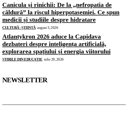
Canicula și rinichii: De la „nefropatia de
căldură” la riscul hiperpotasemiei. Ce spun
medicii și studiile despre hidratare
CULTURĂ - ȘTIINȚĂ
august 3, 2026
Atlantykron 2026 aduce la Capidava
dezbateri despre inteligența artificială,
explorarea spațiului și energia viitorului
ȘTIRILE DIN EDUCAȚIE
iulie 29, 2026
NEWSLETTER
Pedagoteca.ro
Știrile din Educație
Preșcolar
Școală
Universitar
Studii în Străinătate
InformaTeca.ro
Știri
Politică
Economie
Educație
Sport
Agricultură
Casă și Grădină