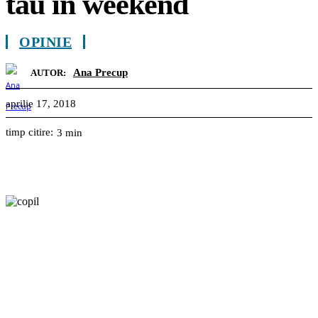
tău în weekend
OPINIE
Ana Precup
AUTOR:
aprilie 17, 2018
timp citire:
3
min