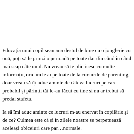
Educația unui copil seamănă destul de bine cu o jonglerie cu
ouă, poți să le prinzi o perioadă pe toate dar din când în când
mai scap câte unul. Nu vreau să te plictisesc cu multe
informații, oricum le ai pe toate de la cursurile de parenting,
doar vreau să îți aduc aminte de câteva lucruri pe care
probabil și părinții tăi le-au făcut cu tine și nu ar trebui să
predai ștafeta.
Ia să îmi aduc aminte ce lucruri m-au enervat în copilărie și
de ce? Culmea este că și în zilele noastre se perpetuează
aceleași obiceiuri care par…normale.