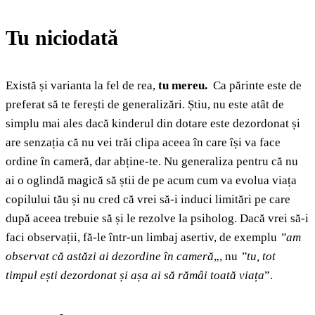
Tu niciodată
Există și varianta la fel de rea,
tu mereu.
Ca părinte este de
preferat să te ferești de generalizări. Știu, nu este atât de
simplu mai ales dacă kinderul din dotare este dezordonat și
are senzația că nu vei trăi clipa aceea în care își va face
ordine în cameră, dar abține-te. Nu generaliza pentru că nu
ai o oglindă magică să știi de pe acum cum va evolua viața
copilului tău și nu cred că vrei să-i induci limitări pe care
după aceea trebuie să și le rezolve la psiholog. Dacă vrei să-i
faci observații, fă-le într-un limbaj asertiv, de exemplu
”am
observat că astăzi ai dezordine în cameră
„, nu
”tu, tot
timpul ești dezordonat și așa ai să rămâi toată viața
”.