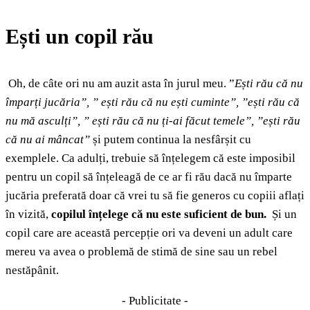
Ești un copil rău
Oh, de câte ori nu am auzit asta în jurul meu. ”
Ești rău că nu
împarți jucăria”, ” ești rău că nu ești cuminte”, ”ești rău că
nu mă asculți”, ” ești rău că nu ți-ai făcut temele”, ”ești rău
că nu ai mâncat”
și putem continua la nesfârșit cu
exemplele. Ca adulți, trebuie să înțelegem că este imposibil
pentru un copil să înțeleagă de ce ar fi rău dacă nu împarte
jucăria preferată doar că vrei tu să fie generos cu copiii aflați
în vizită,
copilul înțelege că nu este suficient de bun.
Și un
copil care are această percepție ori va deveni un adult care
mereu va avea o problemă de stimă de sine sau un rebel
nestăpânit.
- Publicitate -