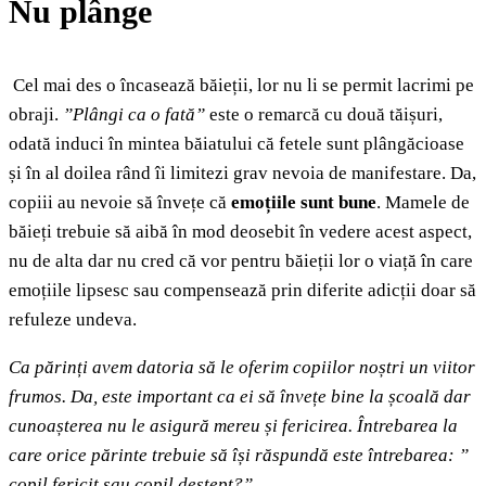
Nu plânge
Cel mai des o încasează băieții, lor nu li se permit lacrimi pe
obraji.
”Plângi ca o fată”
este o remarcă cu două tăișuri,
odată induci în mintea băiatului că fetele sunt plângăcioase
și în al doilea rând îi limitezi grav nevoia de manifestare. Da,
copiii au nevoie să învețe că
emoțiile sunt bune
. Mamele de
băieți trebuie să aibă în mod deosebit în vedere acest aspect,
nu de alta dar nu cred că vor pentru băieții lor o viață în care
emoțiile lipsesc sau compensează prin diferite adicții doar să
refuleze undeva.
Ca părinți avem datoria să le oferim copiilor noștri un viitor
frumos. Da, este important ca ei să învețe bine la școală dar
cunoașterea nu le asigură mereu și fericirea. Întrebarea la
care orice părinte trebuie să își răspundă este întrebarea: ”
copil fericit sau copil deștept?”