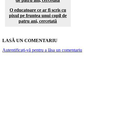
O educatoare ce ar fi scris cu
pixul pe fruntea unui copil de
patru ani, cercetată
LASĂ UN COMENTARIU
Autentificați-vă pentru a lăsa un comentariu
ARTICOLE POPULARE
Top 7 cămine private din București. Vezi cât
costă o lună de cazare
Canicula și rinichii: De la „nefropatia de