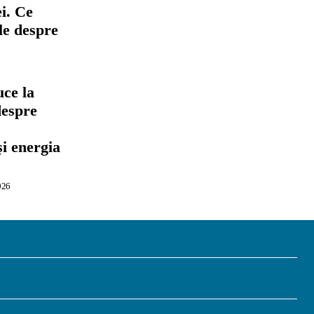
i. Ce
ile despre
ce la
despre
,
și energia
026