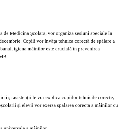
a de Medicină Școlară, vor organiza sesiuni speciale în
i decembrie. Copiii vor învăța tehnica corectă de spălare a
 banal, igiena mâinilor este crucială în prevenirea
SMB.
cii și asistenții le vor explica copiilor tehnicile corecte,
școlarii și elevii vor exersa spălarea corectă a mâinilor cu
a universală a mâinilor.