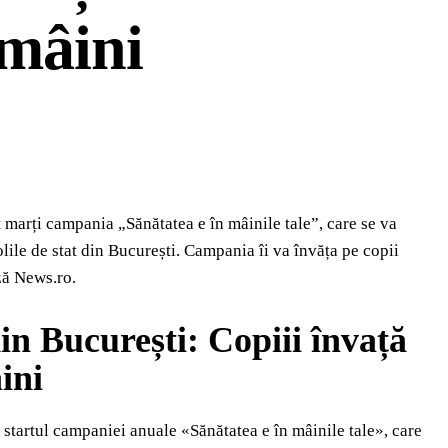
 mâini
 marți campania „Sănătatea e în mâinile tale”, care se va
olile de stat din București. Campania îi va învăța pe copii
ză News.ro.
din București: Copiii învață
ini
startul campaniei anuale «Sănătatea e în mâinile tale», care