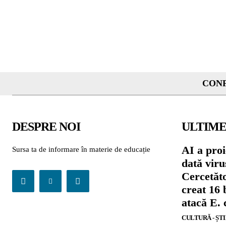
CONF
DESPRE NOI
ULTIME
AI a proi
Sursa ta de informare în materie de educație
dată viru
Cercetăto
creat 16 
atacă E. 
CULTURĂ - ȘT