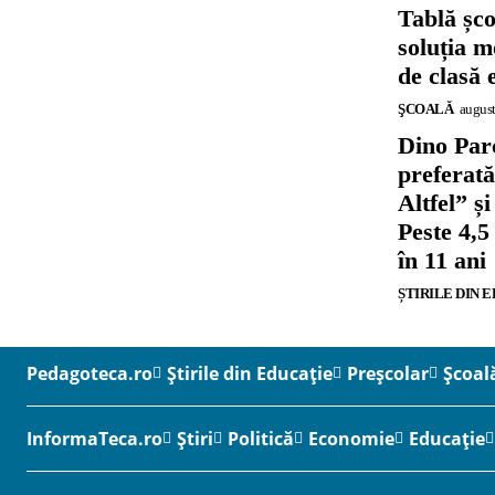
Tablă șc
soluția m
de clasă 
ŞCOALĂ
august
Dino Parc
preferat
Altfel” 
Peste 4,5
în 11 ani
ȘTIRILE DIN 
Pedagoteca.ro
Știrile din Educație
Preșcolar
Școal
InformaTeca.ro
Știri
Politică
Economie
Educație