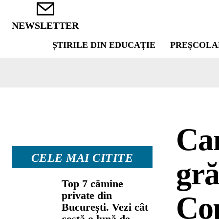
NEWSLETTER
ȘTIRILE DIN EDUCAȚIE
PREȘCOLA
Cam
CELE MAI CITITE
gră
Top 7 cămine
private din
Cop
București. Vezi cât
costă o lună de