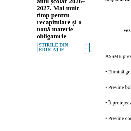
anul școlar 2026–
2027. Mai mult
timp pentru
recapitulare și o
nouă materie
Vez
obligatorie
ȘTIRILE DIN
EDUCAȚIE
ASSMB prezin
• Elimină ge
• Previne bo
• Îi protejea
• Previne co