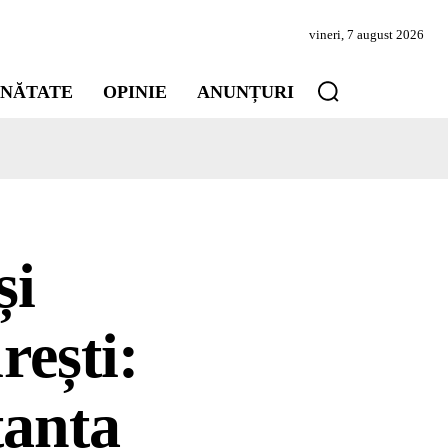
vineri, 7 august 2026
INĂTATE
OPINIE
ANUNȚURI
și
rești:
tanța