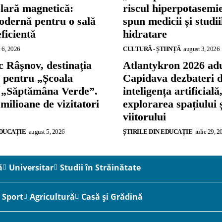
olară magnetică:
riscul hiperpotasemie
odernă pentru o sală
spun medicii și studi
eficientă
hidratare
 6, 2026
CULTURĂ - ȘTIINȚĂ
august 3, 2026
 Râșnov, destinația
Atlantykron 2026 adu
ă pentru „Școala
Capidava dezbateri 
și „Săptămâna Verde”.
inteligența artificială
 milioane de vizitatori
explorarea spațiului 
viitorului
EDUCAȚIE
august 5, 2026
ȘTIRILE DIN EDUCAȚIE
iulie 29, 2
ă
Universitar
Studii în Străinătate
Sport
Agricultură
Casă și Grădină