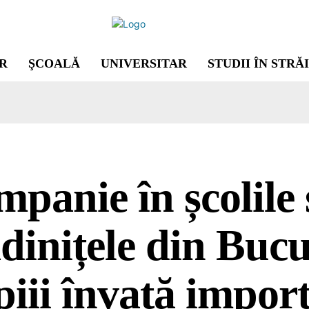
R
ŞCOALĂ
UNIVERSITAR
STUDII ÎN STRĂ
panie în școlile 
dinițele din Bucu
iii învață impor