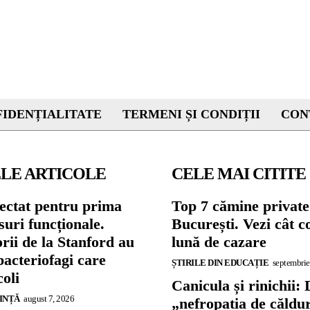
IDENȚIALITATE
TERMENI ȘI CONDIȚII
CON
LE ARTICOLE
CELE MAI CITITE
ectat pentru prima
Top 7 cămine private
suri funcționale.
București. Vezi cât c
rii de la Stanford au
lună de cazare
bacteriofagi care
ȘTIRILE DIN EDUCAȚIE
septembrie
coli
Canicula și rinichii: 
IINȚĂ
august 7, 2026
„nefropatia de căldu