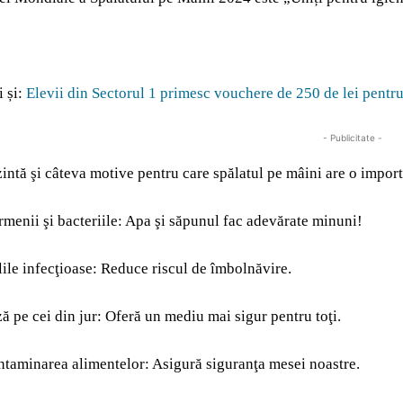
i și:
Elevii din Sectorul 1 primesc vouchere de 250 de lei pentru s
- Publicitate -
tă şi câteva motive pentru care spălatul pe mâini are o importa
rmenii şi bacteriile: Apa şi săpunul fac adevărate minuni!
lile infecţioase: Reduce riscul de îmbolnăvire.
ză pe cei din jur: Oferă un mediu mai sigur pentru toţi.
ntaminarea alimentelor: Asigură siguranţa mesei noastre.