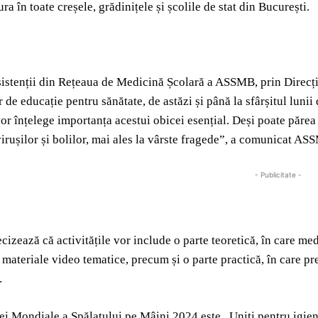
ra în toate creșele, grădinițele și școlile de stat din București.
sistenții din Rețeaua de Medicină Școlară a ASSMB, prin Direcți
r de educație pentru sănătate, de astăzi și până la sfârșitul luni
vor înțelege importanța acestui obicei esențial. Deși poate părea
virușilor și bolilor, mai ales la vârste fragede”, a comunicat AS
- Publicitate -
ecizează că activitățile vor include o parte teoretică, în care medi
 materiale video tematice, precum și o parte practică, în care pre
.
ei Mondiale a Spălatului pe Mâini 2024 este „Uniți pentru igien