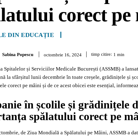
latului corect pe
LE DIN EDUCAȚIE
Sabina Popescu
timp citire:
1
min
octombrie 16, 2024
a Spitalelor și Serviciilor Medicale București (ASSMB) a lansat
nă la sfârșitul lunii decembrie în toate creșele, grădinițele și șc
ele corect pe mâini și de ce acest obicei este esențial, informea
nie în școlile și grădinițele 
tanța spălatului corect pe mâ
ctombrie, de Ziua Mondială a Spălatului pe Mâini, ASSMB a dat 