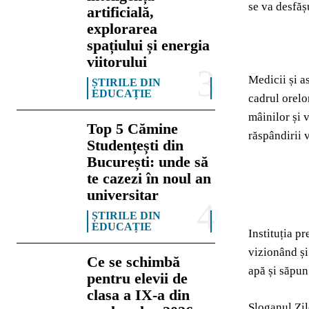
se va desfășu
artificială,
explorarea
spațiului și energia
viitorului
Medicii și a
ȘTIRILE DIN
EDUCAȚIE
cadrul orelo
mâinilor și 
Top 5 Cămine
răspândirii 
Studențești din
București: unde să
te cazezi în noul an
universitar
ȘTIRILE DIN
EDUCAȚIE
Instituția pr
vizionând și
Ce se schimbă
apă și săpun
pentru elevii de
clasa a IX-a din
Sloganul Zil