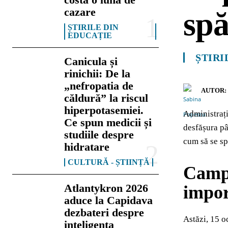
cazare
spă
ȘTIRILE DIN
EDUCAȚIE
ȘTIRI
Canicula și
rinichii: De la
„nefropatia de
AUTOR:
căldură” la riscul
hiperpotasemiei.
Administrați
Ce spun medicii și
desfășura pâ
studiile despre
cum să se sp
hidratare
CULTURĂ - ȘTIINȚĂ
Campa
Atlantykron 2026
impor
aduce la Capidava
dezbateri despre
Astăzi, 15 o
inteligența