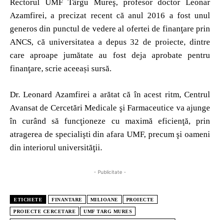
Rectorul UMF Târgu Mureş, profesor doctor Leonar
Azamfirei, a precizat recent că anul 2016 a fost unul
generos din punctul de vedere al ofertei de finanţare prin
ANCS, că universitatea a depus 32 de proiecte, dintre
care aproape jumătate au fost deja aprobate pentru
finanţare, scrie aceeași sursă.
Dr. Leonard Azamfirei a arătat că în acest ritm, Centrul
Avansat de Cercetări Medicale şi Farmaceutice va ajunge
în curând să funcţioneze cu maximă eficienţă, prin
atragerea de specialişti din afara UMF, precum şi oameni
din interiorul universităţii.
- Publicitate -
ETICHETE
FINANTARE
MILIOANE
PROIECTE
PROIECTE CERCETARE
UMF TARG MURES