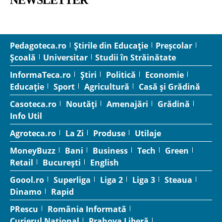
Pedagoteca.ro
Știrile din Educație
Preșcolar
Școală
Universitar
Studii în Străinătate
InformaTeca.ro
Știri
Politică
Economie
Educație
Sport
Agricultură
Casă și Grădină
Casoteca.ro
Noutăți
Amenajări
Grădină
Info Util
Agroteca.ro
La Zi
Produse
Utilaje
MoneyBuzz
Bani
Business
Tech
Green
Retail
București
English
Goool.ro
Superliga
Liga 2
Liga 3
Steaua
Dinamo
Rapid
PRescu
România Informată
Curierul Național
Prahova Liberă