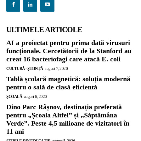
ULTIMELE ARTICOLE
AI a proiectat pentru prima dată virusuri
funcționale. Cercetătorii de la Stanford au
creat 16 bacteriofagi care atacă E. coli
CULTURĂ - ȘTIINȚĂ
august 7, 2026
Tablă școlară magnetică: soluția modernă
pentru o sală de clasă eficientă
ŞCOALĂ
august 6, 2026
Dino Parc Râșnov, destinația preferată
pentru „Școala Altfel” și „Săptămâna
Verde”. Peste 4,5 milioane de vizitatori în
11 ani
ȘTIRILE DIN EDUCAȚIE
august 5, 2026