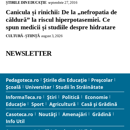
ȘTIRILE DIN EDUCAȚIE
septembrie 27, 2016
Canicula și rinichii: De la „nefropatia de
căldură” la riscul hiperpotasemiei. Ce
spun medicii și studiile despre hidratare
CULTURĂ - ȘTIINȚĂ
august 3, 2026
NEWSLETTER
Pedagoteca.ro
Știrile din Educație
Preșcolar
Școală
Universitar
Studii în Străinătate
InformaTeca.ro
Știri
Politică
Economie
Educație
Sport
Agricultură
Casă și Grădină
Casoteca.ro
Noutăți
Amenajări
Grădină
Info Util