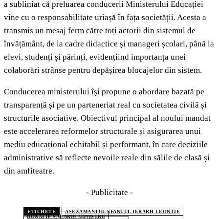
a subliniat că preluarea conducerii Ministerului Educației
vine cu o responsabilitate uriașă în fața societății. Acesta a
transmis un mesaj ferm către toți actorii din sistemul de
învățământ, de la cadre didactice și manageri școlari, până la
elevi, studenți și părinți, evidențiind importanța unei
colaborări strânse pentru depășirea blocajelor din sistem.
Conducerea ministerului își propune o abordare bazată pe
transparență și pe un parteneriat real cu societatea civilă și
structurile asociative. Obiectivul principal al noului mandat
este accelerarea reformelor structurale și asigurarea unui
mediu educațional echitabil și performant, în care deciziile
administrative să reflecte nevoile reale din sălile de clasă și
din amfiteatre.
- Publicitate -
ETICHETE
ASEZAMANTUL SFANTUL IERARH LEONTIE
DONATIE SALARIU MINISTRU