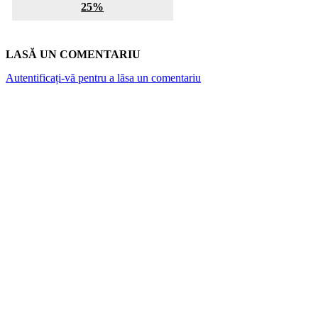
25%
LASĂ UN COMENTARIU
Autentificați-vă pentru a lăsa un comentariu
ARTICOLE POPULARE
Top 7 cămine private din București. Vezi cât
costă o lună de cazare
Canicula și rinichii: De la „nefropatia de
căldură” la riscul hiperpotasemiei. Ce spun
medicii și studiile despre hidratare