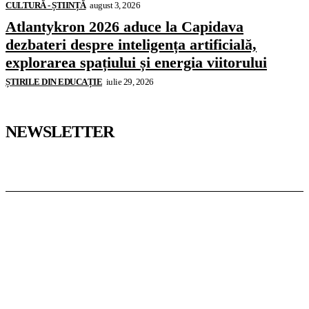
CULTURĂ - ȘTIINȚĂ
august 3, 2026
Atlantykron 2026 aduce la Capidava
dezbateri despre inteligența artificială,
explorarea spațiului și energia viitorului
ȘTIRILE DIN EDUCAȚIE
iulie 29, 2026
NEWSLETTER
Pedagoteca.ro
Știrile din Educație
Preșcolar
Școală
Universitar
Studii în Străinătate
InformaTeca.ro
Știri
Politică
Economie
Educație
Sport
Agricultură
Casă și Grădină
Casoteca.ro
Noutăți
Amenajări
Grădină
Info Util
Agroteca.ro
La Zi
Produse
Utilaje
MoneyBuzz
Bani
Business
Tech
Green
Retail