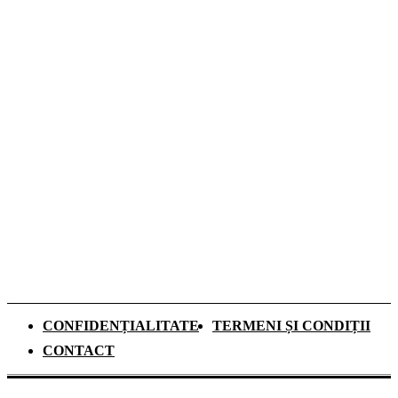
Atlantykron 2026 aduce la Capidava
dezbateri despre inteligența artificială,
explorarea spațiului și energia viitorului
Top 5 Cămine Studențești din București:
unde să te cazezi în noul an universitar
Dozele de aluminiu câștigă tot mai mult
teren în Sistemul Garanție-Returnare din
România
CONFIDENȚIALITATE
TERMENI ȘI CONDIȚII
CONTACT