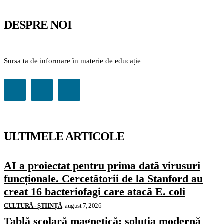
DESPRE NOI
Sursa ta de informare în materie de educație
ULTIMELE ARTICOLE
AI a proiectat pentru prima dată virusuri
funcționale. Cercetătorii de la Stanford au
creat 16 bacteriofagi care atacă E. coli
CULTURĂ - ȘTIINȚĂ
august 7, 2026
Tablă școlară magnetică: soluția modernă