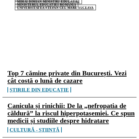
MIHAI DIMIAN MINISTRU EDUCATIEI
MINISTERUL EDUCAȚIEI ROMÂNIA
UNIVERSITATEA ȘTEFAN CEL MARE SUCEAVA
CELE MAI CITITE
Top 7 cămine private din București. Vezi
cât costă o lună de cazare
ȘTIRILE DIN EDUCAȚIE
Canicula și rinichii: De la „nefropatia de
căldură” la riscul hiperpotasemiei. Ce spun
medicii și studiile despre hidratare
CULTURĂ - ȘTIINȚĂ