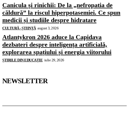
Canicula și rinichii: De la „nefropatia de
căldură” la riscul hiperpotasemiei. Ce spun
medicii și studiile despre hidratare
CULTURĂ - ȘTIINȚĂ
august 3, 2026
Atlantykron 2026 aduce la Capidava
dezbateri despre inteligența artificială,
explorarea spațiului și energia viitorului
ȘTIRILE DIN EDUCAȚIE
iulie 29, 2026
NEWSLETTER
Pedagoteca.ro
Știrile din Educație
Preșcolar
Școală
Universitar
Studii în Străinătate
InformaTeca.ro
Știri
Politică
Economie
Educație
Sport
Agricultură
Casă și Grădină