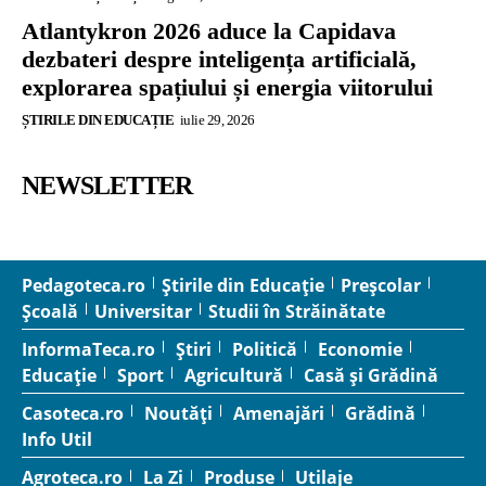
Atlantykron 2026 aduce la Capidava
dezbateri despre inteligența artificială,
explorarea spațiului și energia viitorului
ȘTIRILE DIN EDUCAȚIE
iulie 29, 2026
NEWSLETTER
Pedagoteca.ro
Știrile din Educație
Preșcolar
Școală
Universitar
Studii în Străinătate
InformaTeca.ro
Știri
Politică
Economie
Educație
Sport
Agricultură
Casă și Grădină
Casoteca.ro
Noutăți
Amenajări
Grădină
Info Util
Agroteca.ro
La Zi
Produse
Utilaje