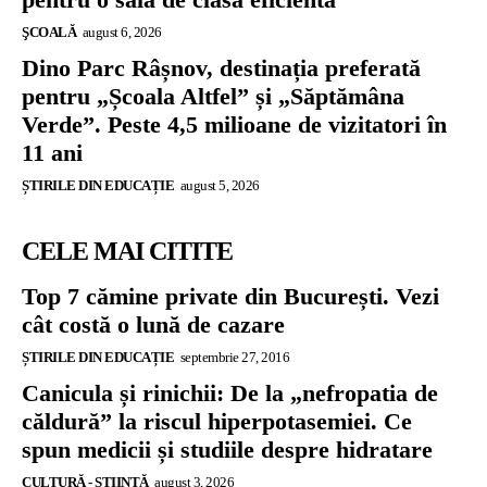
ŞCOALĂ
august 6, 2026
Dino Parc Râșnov, destinația preferată
pentru „Școala Altfel” și „Săptămâna
Verde”. Peste 4,5 milioane de vizitatori în
11 ani
ȘTIRILE DIN EDUCAȚIE
august 5, 2026
CELE MAI CITITE
Top 7 cămine private din București. Vezi
cât costă o lună de cazare
ȘTIRILE DIN EDUCAȚIE
septembrie 27, 2016
Canicula și rinichii: De la „nefropatia de
căldură” la riscul hiperpotasemiei. Ce
spun medicii și studiile despre hidratare
CULTURĂ - ȘTIINȚĂ
august 3, 2026