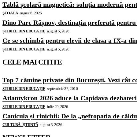
Tablă școlară magnetică: soluția modernă pentr
ŞCOALĂ
august 6, 2026
Dino Parc Râșnov, destinația preferată pentru 
ȘTIRILE DIN EDUCAȚIE
august 5, 2026
Ce se schimbă pentru elevii de clasa a IX-a di
ȘTIRILE DIN EDUCAȚIE
august 5, 2026
CELE MAI CITITE
Top 7 cămine private din București. Vezi cât c
ȘTIRILE DIN EDUCAȚIE
septembrie 27, 2016
Atlantykron 2026 aduce la Capidava dezbateri de
ȘTIRILE DIN EDUCAȚIE
iulie 29, 2026
Canicula și rinichii: De la „nefropatia de căld
CULTURĂ - ȘTIINȚĂ
august 3, 2026