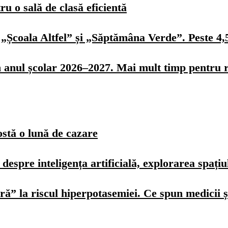
u o sală de clasă eficientă
„Școala Altfel” și „Săptămâna Verde”. Peste 4,5 
n anul școlar 2026–2027. Mai mult timp pentru r
ostă o lună de cazare
spre inteligența artificială, explorarea spațiulu
ură” la riscul hiperpotasemiei. Ce spun medicii ș