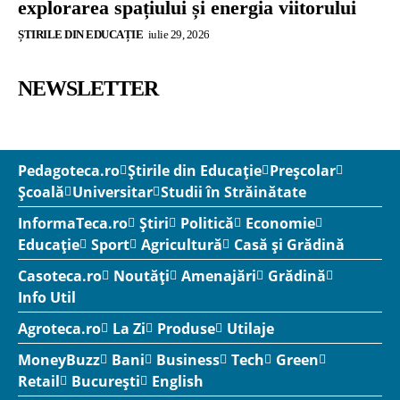
explorarea spațiului și energia viitorului
ȘTIRILE DIN EDUCAȚIE
iulie 29, 2026
NEWSLETTER
Pedagoteca.ro
Știrile din Educație
Preșcolar
Școală
Universitar
Studii în Străinătate
InformaTeca.ro
Știri
Politică
Economie
Educație
Sport
Agricultură
Casă și Grădină
Casoteca.ro
Noutăți
Amenajări
Grădină
Info Util
Agroteca.ro
La Zi
Produse
Utilaje
MoneyBuzz
Bani
Business
Tech
Green
Retail
București
English