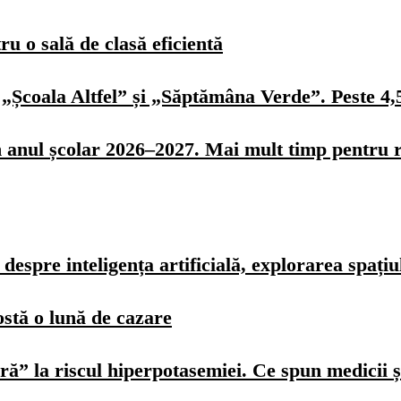
u o sală de clasă eficientă
„Școala Altfel” și „Săptămâna Verde”. Peste 4,5 
n anul școlar 2026–2027. Mai mult timp pentru r
spre inteligența artificială, explorarea spațiulu
ostă o lună de cazare
ură” la riscul hiperpotasemiei. Ce spun medicii ș