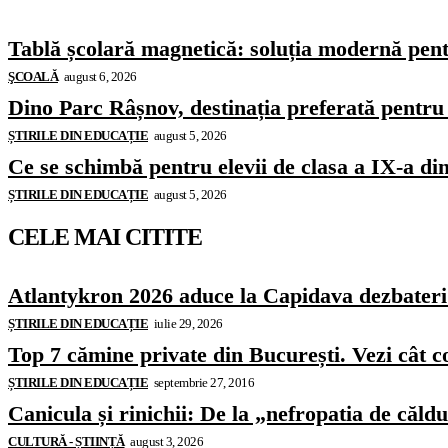
Tablă școlară magnetică: soluția modernă pentr
ŞCOALĂ
august 6, 2026
Dino Parc Râșnov, destinația preferată pentru 
ȘTIRILE DIN EDUCAȚIE
august 5, 2026
Ce se schimbă pentru elevii de clasa a IX-a di
ȘTIRILE DIN EDUCAȚIE
august 5, 2026
CELE MAI CITITE
Atlantykron 2026 aduce la Capidava dezbateri de
ȘTIRILE DIN EDUCAȚIE
iulie 29, 2026
Top 7 cămine private din București. Vezi cât c
ȘTIRILE DIN EDUCAȚIE
septembrie 27, 2016
Canicula și rinichii: De la „nefropatia de căld
CULTURĂ - ȘTIINȚĂ
august 3, 2026